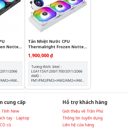
 10%
Tốc độ bơm: 2400 +- 10%
PU
Tản Nhiệt Nước CPU
zen Notte
Thermalright Frozen Notte
360 WHITE ARGB
1,900,000 ₫
Tương thích: Intel：
/2011/2066
LGA115X/1200/1700/2011/2066
AMD：
/AM2+/AM3/AM3+/AM4/AM5
FM1/FM2/FM2+/AM2/AM2+/AM3/AM3+/AM4/AM5
: W72 mm x
Kích thước máy bơm: W72 mm x
D72 mm x H54 mm Tốc độ định
300
mức của máy bơm: 5300
của
vòng/phút±10% (MAX) Độ ồn của
m cung cấp
Hỗ trợ khách hàng
máy bơm: 28 dBA Màu sắc:
WHITE
Vi Tính New
Giới thiệu về Trần Phú
ách tay - Laptop
Thông tin tuyển dụng
LCD cũ
Liên hệ cửa hàng