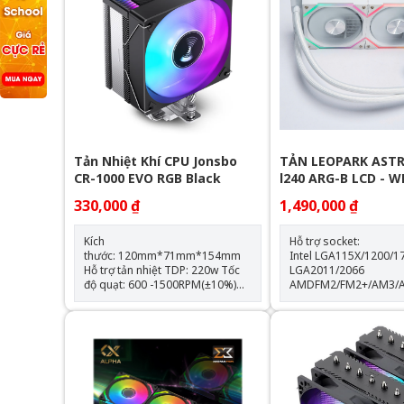
Tản Nhiệt Khí CPU Jonsbo
TẢN LEOPARK ASTR
CR-1000 EVO RGB Black
l240 ARG-B LCD - 
330,000 ₫
1,490,000 ₫
Kích
Hỗ trợ socket:
thước: 120mm*71mm*154mm
Intel LGA115X/1200/1
Hỗ trợ tản nhiệt TDP: 220w Tốc
LGA2011/2066
độ quạt: 600 -1500RPM(±10%)
AMDFM2/FM2+/AM3/
Hỗ trợ Socket LGA 1700 & AM5
Thông số kỹ thuật: Kích thước
Trang bị 4 ống đồng dẫn nhiệt
quạt: 120*120*25mm Tốc độ
Quạt tản nhiệt: 120mm
quạt: 600-2000RPM +-10
lượng gió: 64.3CFM Tuổi thọ
quạt: 40.000 giờ Độ ồn: 31.5dBA
Vòng bi: Hydraulic Tuổi thọ máy
bơm: 30.000 giờ độ ồn: 30dBA
tốc độ bơm: 2400 +- 1