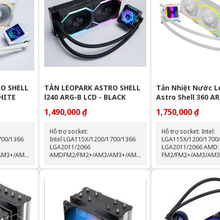
O SHELL
TẢN LEOPARK ASTRO SHELL
Tản Nhiệt Nước L
WHITE
l240 ARG-B LCD - BLACK
Astro Shell 360 AR
LCD - White
1,490,000 ₫
1,750,000 ₫
Hỗ trợ socket:
Hỗ trợ socket: Intel:
700/1366
Intel LGA115X/1200/1700/1366
LGA115X/1200/1700
LGA2011/2066
LGA2011/2066 AMD:
AM3+/AM4/AM5
AMDFM2/FM2+/AM3/AM3+/AM4/AM5
FM2/FM2+/AM3/AM
Thông số kỹ thuật: Kích thước
Kích thước khối rad:
quạt: 120*120*25mm Tốc độ
397*120*60.5mm Kích thước
% Lưu
quạt: 600-2000RPM +-10% Lưu
quạt: 120*120*25mm Tốc 
lượng gió: 64.3CFM Tuổi thọ
quạt: 600-2000RPM +-1
quạt: 40.000 giờ Độ ồn: 31.5dBA
lượng gió: 64.3CFM Tuổi thọ
Vòng bi: Hydraulic Tuổi thọ máy
quạt: 40.000 giờ Độ ồn: 31.5dBA
bơm: 30.000 giờ độ ồn: 30dBA
Vòng bi: Hydraulic Tuổi thọ máy
0%
tốc độ bơm: 2400 +- 10%
bơm: 30.000 giờ Độ ồn: 30dBA