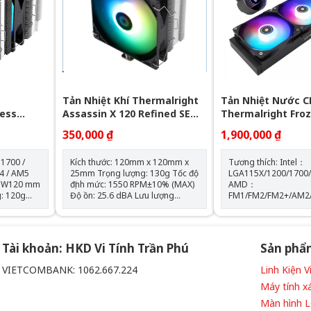
Tốc độ bơm: 2400 +-
Tản Nhiệt Khí Thermalright
Tản Nhiệt Nước C
less
Assassin X 120 Refined SE
Thermalright Fro
GB (Đen, 2
RGB V2
360 BLACK ARGB
350,000 ₫
1,900,000 ₫
 1700 /
Kích thước: 120mm x 120mm x
Tương thích: Intel：
4 / AM5
25mm Trọng lượng: 130g Tốc độ
LGA115X/1200/1700
 x W120 mm
định mức: 1550 RPM±10% (MAX)
AMD：
Độ ồn: 25.6 dBA Lưu lượng
FM1/FM2/FM2+/AM2
 RPM ±
không khí: 66,17 CFM (MAX) Áp
Kích thước máy bơm
suất không khí: 1.53mm H2O
D72 mm x H54 mm Tốc độ định
66,17 CFM
(MAX) Ampe: 0.26 A Đầu nối: 4
mức của máy bơm: 5
chân (đầu nối quạt PWM) Loại
vòng/phút±10% (MAX) Độ ồn 
Tài khoản: HKD Vi Tính Trần Phú
Sản phẩ
vòng bi: Vòng bi S-FDB
máy bơm: 28 dBA Màu sắc:
BLACK
VIETCOMBANK: 1062.667.224
Linh Kiện 
 phẩm
Máy tính x
iều khiển
Màn hình 
òng bi S-FDB