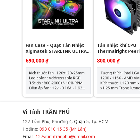
Fan Case - Quạt Tản Nhiệt
Tản nhiệt khí CPU
Xigmatek STARLINK ULTRA -
Thermalright Peer
EN40412 ARGB ( Bộ 3 Fan)
Assassin 120 SE AR
690,000 ₫
800,000 ₫
Tháp)
Kích thước fan : 120x120x25mm
Tương thích: Intel LGA
Led color : Addressable RGB
1200 / 115X - AMD AM
Tốc độ : 800-2000+/- 10% RPM
Kích thước: L120 mm
Điện áp fan : 12v - 0.16A - 1.92W
x H25 mm Trọng lượng: 120g
Điện áp led : 5v - 0.864A - 4.32W
Tốc độ định mức: 1550
AirFlow : 68.5 CFM Air Pressure :
10% (MAX) Mức ồn: 25,6 dBA
2.05mmH2O Bộ 3 fan kèm theo
Lưu lượng không khí: 
hub điều khiển và remote
(MAX) Áp suất không khí:
Vi Tính TRẦN PHÚ
1,53mm H2O (MAX) Ampe: 0.20
A Đầu nối: 4 Pin (Đầu nối quạt
127 Trần Phú, Phường 4, Quận 5, Tp. HCM
PWM) Đầu nối ARGB sync main
board: 3 PIN 5V ( sản
Hotline:
093 810 15 35 (Mr Lân)
không kèm theo hub đ
Email:
127vitinhtranphu@gmail.com
led) Loại vòng bi: V