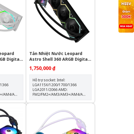
eopard
Tản Nhiệt Nước Leopard
GB Digital
Astro Shell 360 ARGB Digital
LCD - Black
1,750,000 ₫
Hỗ trợ socket: Intel:
/1366
LGA115X/1200/1700/1366
LGA2011/2066 AMD:
3+/AM4/AM5
FM2/FM2+/AM3/AM3+/AM4/AM5
Kích thước khối rad:
397*120*60.5mm Kích thước
độ
quạt: 120*120*25mm Tốc độ
0% Lưu
quạt: 600-2000RPM +-10% Lưu
lượng gió: 64.3CFM Tuổi thọ
quạt: 40.000 giờ Độ ồn: 31.5dBA
Vòng bi: Hydraulic Tuổi thọ máy
bơm: 30.000 giờ Độ ồn: 30dBA