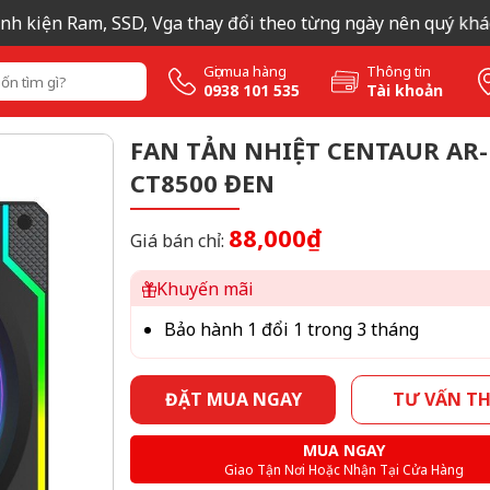
 kiện Ram, SSD, Vga thay đổi theo từng ngày nên quý khách li
Gọi mua hàng
Thông tin
0938 101 535
Tài khoản
FAN TẢN NHIỆT CENTAUR AR-
CT8500 ĐEN
88,000₫
Giá bán chỉ:
Khuyến mãi
Bảo hành 1 đổi 1 trong 3 tháng
ĐẶT MUA NGAY
TƯ VẤN T
MUA NGAY
Giao Tận Nơi Hoặc Nhận Tại Cửa Hàng