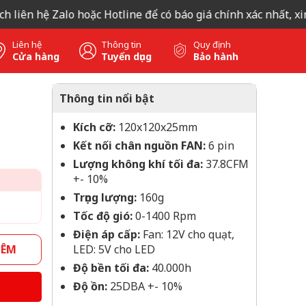
ên hệ Zalo hoặc Hotline để có báo giá chính xác nhất, xin c
Liên hệ
Thông tin
Quy định
Cửa hàng
Tuyển dụng
Bảo hành
Thông tin nổi bật
Kích cỡ:
120x120x25mm
Kết nối chân nguồn FAN:
6 pin
Lượng không khí tối đa:
37.8CFM
+- 10%
Trọng lượng:
160g
Tốc độ gió:
0-1400 Rpm
Điện áp cấp:
Fan: 12V cho quạt,
HÊM
LED: 5V cho LED
Độ bền tối đa:
40.000h
Độ ồn:
25DBA +- 10%