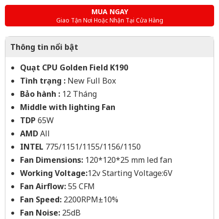
MUA NGAY
Giao Tận Nơi Hoặc Nhận Tại Cửa Hàng
Thông tin nổi bật
Quạt CPU Golden Field K190
Tình trạng :
New Full Box
Bảo hành :
12 Tháng
Middle with lighting Fan
TDP
65W
AMD
All
INTEL
775/1151/1155/1156/1150
Fan Dimensions:
120*120*25 mm led fan
Working Voltage:
12v Starting Voltage:6V
Fan Airflow:
55 CFM
Fan Speed:
2200RPM±10%
Fan Noise:
25dB