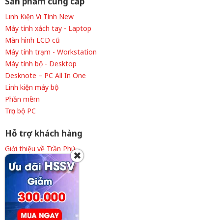
Sản phẩm cung cấp
Linh Kiện Vi Tính New
Máy tính xách tay - Laptop
Màn hình LCD cũ
Máy tính trạm - Workstation
Máy tính bộ - Desktop
Desknote – PC All In One
Linh kiện máy bộ
Phần mềm
Trọn bộ PC
Hỗ trợ khách hàng
Giới thiệu về Trần Phú
✖
Thông tin tuyển dụng
Liên hệ cửa hàng
Chính sách thanh toán
Chính sách giao hàng
Chính sách bảo hành
Điều khoản sử dụng