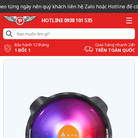
eo từng ngày nên quý khách liên hệ Zalo hoặc Hotline để có b
HOTLINE 0938 101 535
Bảo hành 12 tháng
Giao hàng nhanh 24h
1 ĐỔI 1
TRÊN TOÀN QUỐC