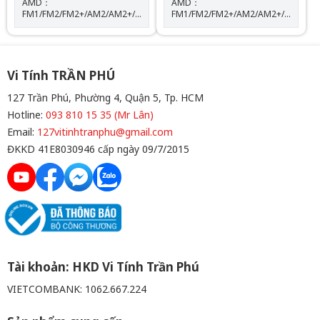
AMD：
AMD：
FM1/FM2/FM2+/AM2/AM2+/AM3/AM3+/AM4/AM5
FM1/FM2/FM2+/AM2/AM2+/AM3/AM
Kích thước máy bơm: W72
Kích thước máy bơm: W72
mm x D72 mm x H54 mm Tốc
mm x D72 mm x H54 mm Tốc
độ định mức của máy bơm:
độ định mức của máy bơm:
5300 vòng/phút±10% (MAX)
5300 vòng/phút±10% (MAX)
Độ ồn của máy bơm: 28 dBA
Độ ồn của máy bơm: 28 dBA
Vi Tính TRẦN PHÚ
Màu sắc: BLACK
Màu sắc: WHITE
127 Trần Phú, Phường 4, Quận 5, Tp. HCM
Hotline:
093 810 15 35 (Mr Lân)
Email:
127vitinhtranphu@gmail.com
ĐKKD 41E8030946 cấp ngày 09/7/2015
Tài khoản: HKD Vi Tính Trần Phú
VIETCOMBANK: 1062.667.224