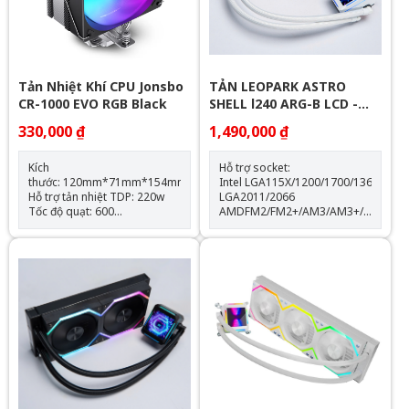
Tản Nhiệt Khí CPU Jonsbo
TẢN LEOPARK ASTRO
CR-1000 EVO RGB Black
SHELL l240 ARG-B LCD -
WHITE
330,000 ₫
1,490,000 ₫
Kích
Hỗ trợ socket:
thước: 120mm*71mm*154mm
Intel LGA115X/1200/1700/1366
Hỗ trợ tản nhiệt TDP: 220w
LGA2011/2066
Tốc độ quạt: 600
AMDFM2/FM2+/AM3/AM3+/AM4/AM
-1500RPM(±10%) Hỗ trợ
Thông số kỹ thuật: Kích thước
Socket LGA 1700 & AM5
quạt: 120*120*25mm Tốc độ
Trang bị 4 ống đồng dẫn
quạt: 600-2000RPM +-10%
nhiệt Quạt tản nhiệt: 120mm
Lưu lượng gió: 64.3CFM Tuổi
thọ quạt: 40.000 giờ Độ ồn:
31.5dBA Vòng bi: Hydraulic
Tuổi thọ máy bơm: 30.000 giờ
độ ồn: 30dBA tốc độ bơm:
2400 +- 10%