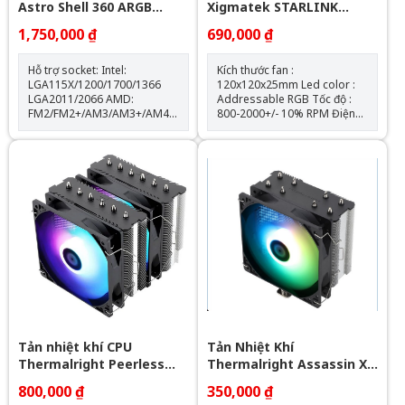
Astro Shell 360 ARGB
Xigmatek STARLINK
Digital LCD - Black
ULTRA - EN40412 ARGB (
1,750,000 ₫
690,000 ₫
Bộ 3 Fan)
Hỗ trợ socket: Intel:
Kích thước fan :
LGA115X/1200/1700/1366
120x120x25mm Led color :
LGA2011/2066 AMD:
Addressable RGB Tốc độ :
FM2/FM2+/AM3/AM3+/AM4/AM5
800-2000+/- 10% RPM Điện
Kích thước khối rad:
áp fan : 12v - 0.16A - 1.92W
397*120*60.5mm Kích thước
Điện áp led : 5v - 0.864A -
quạt: 120*120*25mm Tốc độ
4.32W AirFlow : 68.5 CFM Air
quạt: 600-2000RPM +-10%
Pressure : 2.05mmH2O Bộ 3
Lưu lượng gió: 64.3CFM Tuổi
fan kèm theo hub điều khiển
thọ quạt: 40.000 giờ Độ ồn:
và remote
31.5dBA Vòng bi: Hydraulic
Tuổi thọ máy bơm: 30.000 giờ
Độ ồn: 30dBA Tốc độ bơm:
2400 +- 10%
Tản nhiệt khí CPU
Tản Nhiệt Khí
Thermalright Peerless
Thermalright Assassin X
Assassin 120 SE ARGB
120 Refined SE RGB V2
800,000 ₫
350,000 ₫
(Đen, 2 Tháp)