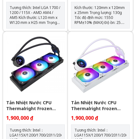
Tương thích: Intel LGA 1700 /
Kích thước: 120mm x 120mm
1200 / 115X - AMD AM4 /
x 25mm Trọng lượng: 130g
AM5 Kích thước: L120 mm x
Tốc độ định mức: 1550
W120 mm x H25 mm Trọng
RPM±10% (MAX) Độ ồn: 25.6
lượng: 120g Tốc độ định mức:
dBA Lưu lượng không khí:
1550 RPM ± 10% (MAX) Mức
66,17 CFM (MAX) Áp suất
ồn: 25,6 dBA Lưu lượng
không khí: 1.53mm H2O
không khí: 66,17 CFM (MAX)
(MAX) Ampe: 0.26 A Đầu nối:
Áp suất không khí: 1,53mm
4 chân (đầu nối quạt PWM)
H2O (MAX) Ampe: 0.20 A Đầu
Loại vòng bi: Vòng bi S-FDB
nối: 4 Pin (Đầu nối quạt PWM)
Đầu nối ARGB sync main
board: 3 PIN 5V ( sản phẩm
không kèm theo hub điều
khiển led) Loại vòng bi: Vòng
bi S-FDB
Tản Nhiệt Nước CPU
Tản Nhiệt Nước CPU
Thermalright Frozen
Thermalright Frozen
Notte 360 BLACK ARGB
Notte 360 WHITE ARGB
1,900,000 ₫
1,900,000 ₫
Tương thích: Intel：
Tương thích: Intel：
LGA115X/1200/1700/2011/2066
LGA115X/1200/1700/2011/2066