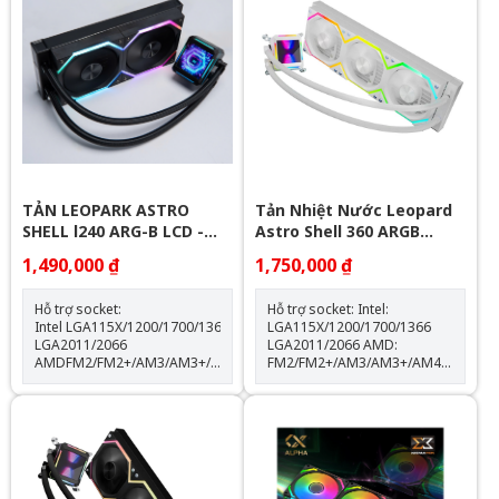
thọ quạt: 40.000 giờ Độ ồn:
31.5dBA Vòng bi: Hydraulic
Tuổi thọ máy bơm: 30.000 giờ
độ ồn: 30dBA tốc độ bơm:
2400 +- 10%
TẢN LEOPARK ASTRO
Tản Nhiệt Nước Leopard
SHELL l240 ARG-B LCD -
Astro Shell 360 ARGB
BLACK
Digital LCD - White
1,490,000 ₫
1,750,000 ₫
Hỗ trợ socket:
Hỗ trợ socket: Intel:
Intel LGA115X/1200/1700/1366
LGA115X/1200/1700/1366
LGA2011/2066
LGA2011/2066 AMD:
AMDFM2/FM2+/AM3/AM3+/AM4/AM5
FM2/FM2+/AM3/AM3+/AM4/AM5
Thông số kỹ thuật: Kích thước
Kích thước khối rad:
quạt: 120*120*25mm Tốc độ
397*120*60.5mm Kích thước
quạt: 600-2000RPM +-10%
quạt: 120*120*25mm Tốc độ
Lưu lượng gió: 64.3CFM Tuổi
quạt: 600-2000RPM +-10%
thọ quạt: 40.000 giờ Độ ồn:
Lưu lượng gió: 64.3CFM Tuổi
31.5dBA Vòng bi: Hydraulic
thọ quạt: 40.000 giờ Độ ồn:
Tuổi thọ máy bơm: 30.000 giờ
31.5dBA Vòng bi: Hydraulic