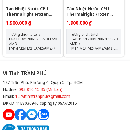
Tản Nhiệt Nước CPU
Tản Nhiệt Nước CPU
Thermalright Frozen
Thermalright Frozen
Notte 360 BLACK ARGB
Notte 360 WHITE ARGB
1,900,000 ₫
1,900,000 ₫
Tương thích: Intel：
Tương thích: Intel：
LGA115X/1200/1700/2011/2066
LGA115X/1200/1700/2011/2066
AMD：
AMD：
FM1/FM2/FM2+/AM2/AM2+/AM3/AM3+/AM4/AM5
FM1/FM2/FM2+/AM2/AM2+/AM3/AM
Kích thước máy bơm: W72
Kích thước máy bơm: W72
mm x D72 mm x H54 mm Tốc
mm x D72 mm x H54 mm Tốc
độ định mức của máy bơm:
độ định mức của máy bơm:
5300 vòng/phút±10% (MAX)
5300 vòng/phút±10% (MAX)
Độ ồn của máy bơm: 28 dBA
Độ ồn của máy bơm: 28 dBA
Vi Tính TRẦN PHÚ
Màu sắc: BLACK
Màu sắc: WHITE
127 Trần Phú, Phường 4, Quận 5, Tp. HCM
Hotline:
093 810 15 35 (Mr Lân)
Email:
127vitinhtranphu@gmail.com
ĐKKD 41E8030946 cấp ngày 09/7/2015