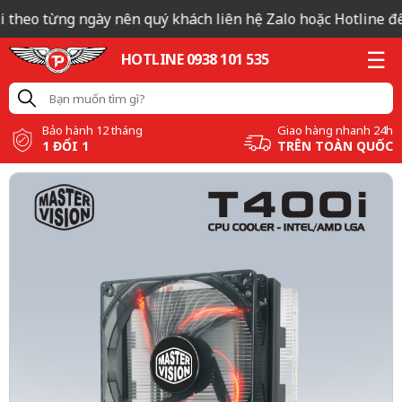
 theo từng ngày nên quý khách liên hệ Zalo hoặc Hotline để c
HOTLINE 0938 101 535
Bảo hành 12 tháng
Giao hàng nhanh 24h
1 ĐỔI 1
TRÊN TOÀN QUỐC