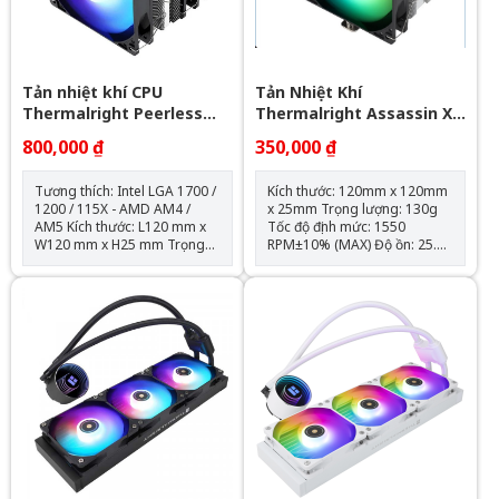
Tản nhiệt khí CPU
Tản Nhiệt Khí
Thermalright Peerless
Thermalright Assassin X
Assassin 120 SE ARGB
120 Refined SE RGB V2
800,000 ₫
350,000 ₫
(Đen, 2 Tháp)
Tương thích: Intel LGA 1700 /
Kích thước: 120mm x 120mm
1200 / 115X - AMD AM4 /
x 25mm Trọng lượng: 130g
AM5 Kích thước: L120 mm x
Tốc độ định mức: 1550
W120 mm x H25 mm Trọng
RPM±10% (MAX) Độ ồn: 25.6
lượng: 120g Tốc độ định mức:
dBA Lưu lượng không khí:
1550 RPM ± 10% (MAX) Mức
66,17 CFM (MAX) Áp suất
ồn: 25,6 dBA Lưu lượng
không khí: 1.53mm H2O
không khí: 66,17 CFM (MAX)
(MAX) Ampe: 0.26 A Đầu nối:
Áp suất không khí: 1,53mm
4 chân (đầu nối quạt PWM)
H2O (MAX) Ampe: 0.20 A Đầu
Loại vòng bi: Vòng bi S-FDB
nối: 4 Pin (Đầu nối quạt PWM)
Đầu nối ARGB sync main
board: 3 PIN 5V ( sản phẩm
không kèm theo hub điều
khiển led) Loại vòng bi: Vòng
bi S-FDB