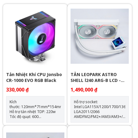
Tản Nhiệt Khí CPU Jonsbo
TẢN LEOPARK ASTRO
CR-1000 EVO RGB Black
SHELL l240 ARG-B LCD -
WHITE
330,000 ₫
1,490,000 ₫
Kích
Hỗ trợ socket:
thước: 120mm*71mm*154mm
Intel LGA115X/1200/1700/1366
Hỗ trợ tản nhiệt TDP: 220w
LGA2011/2066
Tốc độ quạt: 600
AMDFM2/FM2+/AM3/AM3+/AM4/AM
-1500RPM(±10%) Hỗ trợ
Thông số kỹ thuật: Kích thước
Socket LGA 1700 & AM5
quạt: 120*120*25mm Tốc độ
Trang bị 4 ống đồng dẫn
quạt: 600-2000RPM +-10%
nhiệt Quạt tản nhiệt: 120mm
Lưu lượng gió: 64.3CFM Tuổi