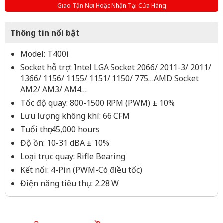
Giao Tận Nơi Hoặc Nhận Tại Cửa Hàng
Thông tin nổi bật
Model: T400i
Socket hỗ trợ: Intel LGA Socket 2066/ 2011-3/ 2011/
1366/ 1156/ 1155/ 1151/ 1150/ 775…AMD Socket
AM2/ AM3/ AM4…
Tốc độ quay: 800-1500 RPM (PWM) ± 10%
Lưu lượng không khí: 66 CFM
Tuổi thọ: 45,000 hours
Độ ồn: 10-31 dBA ± 10%
Loại trục quay: Rifle Bearing
Kết nối: 4-Pin (PWM-Có điều tốc)
Điện năng tiêu thụ: 2.28 W