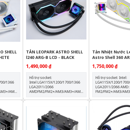
O SHELL
TẢN LEOPARK ASTRO SHELL
Tản Nhiệt Nước L
WHITE
l240 ARG-B LCD - BLACK
Astro Shell 360 AR
LCD - White
1,490,000 ₫
1,750,000 ₫
Hỗ trợ socket:
Hỗ trợ socket: Intel:
700/1366
Intel LGA115X/1200/1700/1366
LGA115X/1200/1700
LGA2011/2066
LGA2011/2066 AMD:
AM3+/AM4/AM5
AMDFM2/FM2+/AM3/AM3+/AM4/AM5
FM2/FM2+/AM3/AM
Thông số kỹ thuật: Kích thước
Kích thước khối rad:
quạt: 120*120*25mm Tốc độ
397*120*60.5mm Kích thước
% Lưu
quạt: 600-2000RPM +-10% Lưu
quạt: 120*120*25mm Tốc 
lượng gió: 64.3CFM Tuổi thọ
quạt: 600-2000RPM +-1
quạt: 40.000 giờ Độ ồn: 31.5dBA
lượng gió: 64.3CFM Tuổi thọ
Vòng bi: Hydraulic Tuổi thọ máy
quạt: 40.000 giờ Độ ồn: 31.5dBA
bơm: 30.000 giờ độ ồn: 30dBA
Vòng bi: Hydraulic Tuổi thọ máy
0%
tốc độ bơm: 2400 +- 10%
bơm: 30.000 giờ Độ ồn: 30dBA