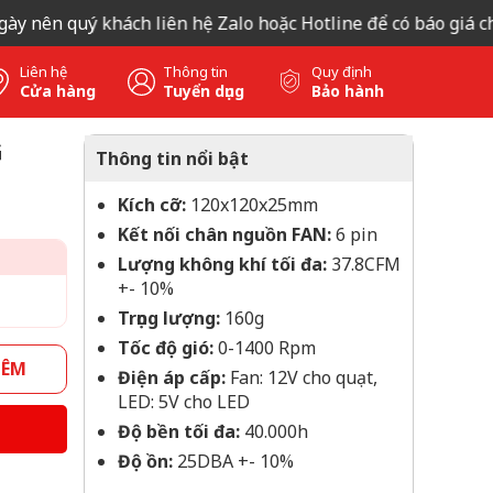
ên quý khách liên hệ Zalo hoặc Hotline để có báo giá chính 
Liên hệ
Thông tin
Quy định
Cửa hàng
Tuyển dụng
Bảo hành
G
Thông tin nổi bật
Kích cỡ:
120x120x25mm
Kết nối chân nguồn FAN:
6 pin
Lượng không khí tối đa:
37.8CFM
+- 10%
Trọng lượng:
160g
Tốc độ gió:
0-1400 Rpm
HÊM
Điện áp cấp:
Fan: 12V cho quạt,
LED: 5V cho LED
Độ bền tối đa:
40.000h
Độ ồn:
25DBA +- 10%