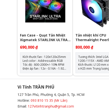
Fan Case - Quạt Tản Nhiệt
Tản nhiệt khí CPU
Xigmatek STARLINK ULTRA -
Thermalright Peer
EN40412 ARGB ( Bộ 3 Fan)
Assassin 120 SE AR
690,000 ₫
800,000 ₫
Tháp)
Kích thước fan : 120x120x25mm
Tương thích: Intel LGA
Led color : Addressable RGB
1200 / 115X - AMD AM
Tốc độ : 800-2000+/- 10% RPM
Kích thước: L120 mm
Điện áp fan : 12v - 0.16A - 1.92W
x H25 mm Trọng lượng: 120g
Điện áp led : 5v - 0.864A - 4.32W
Tốc độ định mức: 1550
AirFlow : 68.5 CFM Air Pressure :
10% (MAX) Mức ồn: 25,6 dBA
2.05mmH2O Bộ 3 fan kèm theo
Lưu lượng không khí: 
hub điều khiển và remote
(MAX) Áp suất không khí:
Vi Tính TRẦN PHÚ
1,53mm H2O (MAX) Ampe: 0.20
A Đầu nối: 4 Pin (Đầu nối quạt
127 Trần Phú, Phường 4, Quận 5, Tp. HCM
PWM) Đầu nối ARGB sync main
board: 3 PIN 5V ( sản
Hotline:
093 810 15 35 (Mr Lân)
không kèm theo hub đ
Email:
127vitinhtranphu@gmail.com
led) Loại vòng bi: V