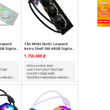
eopard
Tản Nhiệt Nước Leopard
GB Digital
Astro Shell 360 ARGB Digital
LCD - Black
1,750,000 ₫
Hỗ trợ socket: Intel:
/1366
LGA115X/1200/1700/1366
LGA2011/2066 AMD:
3+/AM4/AM5
FM2/FM2+/AM3/AM3+/AM4/AM5
Kích thước khối rad:
397*120*60.5mm Kích thước
độ
quạt: 120*120*25mm Tốc độ
0% Lưu
quạt: 600-2000RPM +-10% Lưu
lượng gió: 64.3CFM Tuổi thọ
quạt: 40.000 giờ Độ ồn: 31.5dBA
Vòng bi: Hydraulic Tuổi thọ máy
bơm: 30.000 giờ Độ ồn: 30dBA