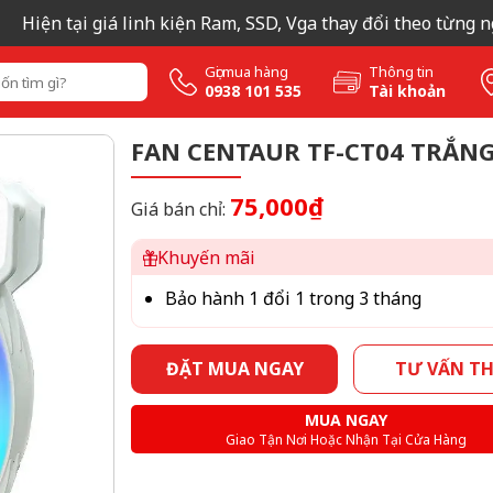
ện tại giá linh kiện Ram, SSD, Vga thay đổi theo từng ngày n
Gọi mua hàng
Thông tin
0938 101 535
Tài khoản
FAN CENTAUR TF-CT04 TRẮN
75,000₫
Giá bán chỉ:
Khuyến mãi
Bảo hành 1 đổi 1 trong 3 tháng
ĐẶT MUA NGAY
TƯ VẤN T
MUA NGAY
Giao Tận Nơi Hoặc Nhận Tại Cửa Hàng