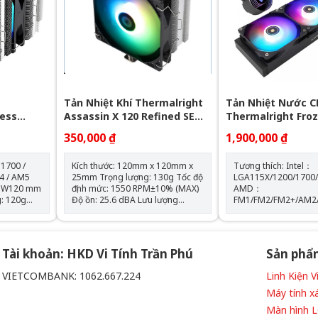
Tốc độ bơm: 2400 +-
Tản Nhiệt Khí Thermalright
Tản Nhiệt Nước C
less
Assassin X 120 Refined SE
Thermalright Fro
GB (Đen, 2
RGB V2
360 BLACK ARGB
350,000 ₫
1,900,000 ₫
 1700 /
Kích thước: 120mm x 120mm x
Tương thích: Intel：
4 / AM5
25mm Trọng lượng: 130g Tốc độ
LGA115X/1200/1700
 x W120 mm
định mức: 1550 RPM±10% (MAX)
AMD：
Độ ồn: 25.6 dBA Lưu lượng
FM1/FM2/FM2+/AM2
 RPM ±
không khí: 66,17 CFM (MAX) Áp
Kích thước máy bơm
suất không khí: 1.53mm H2O
D72 mm x H54 mm Tốc độ định
66,17 CFM
(MAX) Ampe: 0.26 A Đầu nối: 4
mức của máy bơm: 5
chân (đầu nối quạt PWM) Loại
vòng/phút±10% (MAX) Độ ồn 
Tài khoản: HKD Vi Tính Trần Phú
Sản phẩ
vòng bi: Vòng bi S-FDB
máy bơm: 28 dBA Màu sắc:
BLACK
VIETCOMBANK: 1062.667.224
Linh Kiện 
 phẩm
Máy tính x
iều khiển
Màn hình 
òng bi S-FDB