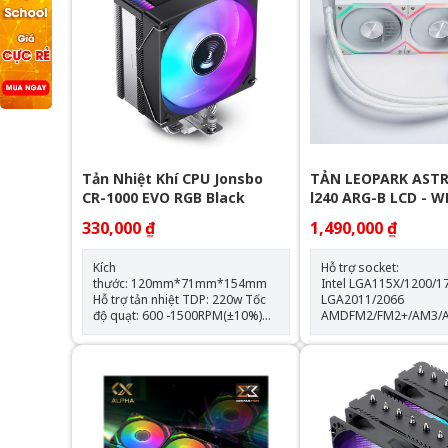
Tản Nhiệt Khí CPU Jonsbo
TẢN LEOPARK ASTR
CR-1000 EVO RGB Black
l240 ARG-B LCD - 
330,000 ₫
1,490,000 ₫
Kích
Hỗ trợ socket:
thước: 120mm*71mm*154mm
Intel LGA115X/1200/1
Hỗ trợ tản nhiệt TDP: 220w Tốc
LGA2011/2066
độ quạt: 600 -1500RPM(±10%)
AMDFM2/FM2+/AM3/
Hỗ trợ Socket LGA 1700 & AM5
Thông số kỹ thuật: Kích thước
Trang bị 4 ống đồng dẫn nhiệt
quạt: 120*120*25mm Tốc độ
Quạt tản nhiệt: 120mm
quạt: 600-2000RPM +-10
lượng gió: 64.3CFM Tuổi thọ
quạt: 40.000 giờ Độ ồn: 31.5dBA
Vòng bi: Hydraulic Tuổi thọ máy
bơm: 30.000 giờ độ ồn: 30dBA
tốc độ bơm: 2400 +- 1