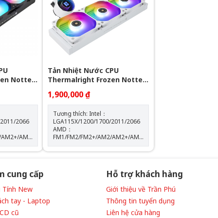
 10%
Tốc độ bơm: 2400 +- 10%
PU
Tản Nhiệt Nước CPU
zen Notte
Thermalright Frozen Notte
360 WHITE ARGB
1,900,000 ₫
Tương thích: Intel：
/2011/2066
LGA115X/1200/1700/2011/2066
AMD：
/AM2+/AM3/AM3+/AM4/AM5
FM1/FM2/FM2+/AM2/AM2+/AM3/AM3+/AM4/AM5
: W72 mm x
Kích thước máy bơm: W72 mm x
D72 mm x H54 mm Tốc độ định
300
mức của máy bơm: 5300
của
vòng/phút±10% (MAX) Độ ồn của
m cung cấp
Hỗ trợ khách hàng
máy bơm: 28 dBA Màu sắc:
WHITE
Vi Tính New
Giới thiệu về Trần Phú
ách tay - Laptop
Thông tin tuyển dụng
LCD cũ
Liên hệ cửa hàng