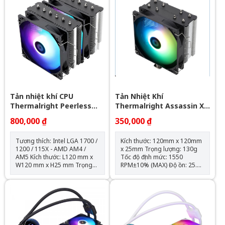
Lưu lượng gió: 64.3CFM Tuổi
fan kèm theo hub điều khiển
thọ quạt: 40.000 giờ Độ ồn:
và remote
31.5dBA Vòng bi: Hydraulic
Tuổi thọ máy bơm: 30.000 giờ
Độ ồn: 30dBA Tốc độ bơm:
2400 +- 10%
Tản nhiệt khí CPU
Tản Nhiệt Khí
Thermalright Peerless
Thermalright Assassin X
Assassin 120 SE ARGB
120 Refined SE RGB V2
800,000 ₫
350,000 ₫
(Đen, 2 Tháp)
Tương thích: Intel LGA 1700 /
Kích thước: 120mm x 120mm
1200 / 115X - AMD AM4 /
x 25mm Trọng lượng: 130g
AM5 Kích thước: L120 mm x
Tốc độ định mức: 1550
W120 mm x H25 mm Trọng
RPM±10% (MAX) Độ ồn: 25.6
lượng: 120g Tốc độ định mức:
dBA Lưu lượng không khí:
1550 RPM ± 10% (MAX) Mức
66,17 CFM (MAX) Áp suất
ồn: 25,6 dBA Lưu lượng
không khí: 1.53mm H2O
không khí: 66,17 CFM (MAX)
(MAX) Ampe: 0.26 A Đầu nối:
Áp suất không khí: 1,53mm
4 chân (đầu nối quạt PWM)
H2O (MAX) Ampe: 0.20 A Đầu
Loại vòng bi: Vòng bi S-FDB
nối: 4 Pin (Đầu nối quạt PWM)