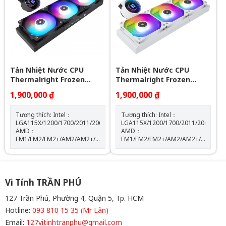
Đầu nối ARGB sync main
board: 3 PIN 5V ( sản phẩm
không kèm theo hub điều
khiển led) Loại vòng bi: Vòng
bi S-FDB
Tản Nhiệt Nước CPU
Tản Nhiệt Nước CPU
Thermalright Frozen
Thermalright Frozen
Notte 360 BLACK ARGB
Notte 360 WHITE ARGB
1,900,000 ₫
1,900,000 ₫
Tương thích: Intel：
Tương thích: Intel：
LGA115X/1200/1700/2011/2066
LGA115X/1200/1700/2011/2066
AMD：
AMD：
FM1/FM2/FM2+/AM2/AM2+/AM3/AM3+/AM4/AM5
FM1/FM2/FM2+/AM2/AM2+/AM3/AM
Kích thước máy bơm: W72
Kích thước máy bơm: W72
mm x D72 mm x H54 mm Tốc
mm x D72 mm x H54 mm Tốc
độ định mức của máy bơm:
độ định mức của máy bơm:
5300 vòng/phút±10% (MAX)
5300 vòng/phút±10% (MAX)
Độ ồn của máy bơm: 28 dBA
Độ ồn của máy bơm: 28 dBA
Vi Tính TRẦN PHÚ
Màu sắc: BLACK
Màu sắc: WHITE
127 Trần Phú, Phường 4, Quận 5, Tp. HCM
Hotline:
093 810 15 35 (Mr Lân)
Email:
127vitinhtranphu@gmail.com