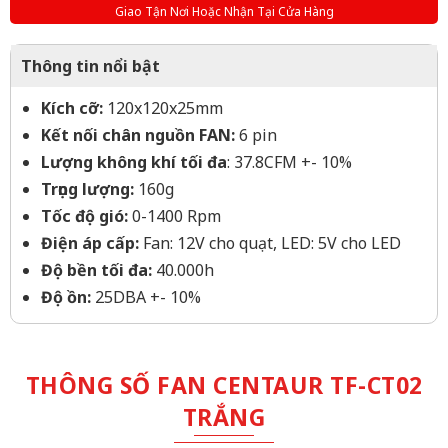
Giao Tận Nơi Hoặc Nhận Tại Cửa Hàng
Thông tin nổi bật
Kích cỡ:
120x120x25mm
Kết nối chân nguồn FAN:
6 pin
Lượng không khí tối đa
: 37.8CFM +- 10%
Trọng lượng:
160g
Tốc độ gió:
0-1400 Rpm
Điện áp cấp:
Fan: 12V cho quạt, LED: 5V cho LED
Độ bền tối đa:
40.000h
Độ ồn:
25DBA +- 10%
THÔNG SỐ FAN CENTAUR TF-CT02
TRẮNG