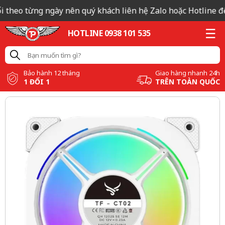
 theo từng ngày nên quý khách liên hệ Zalo hoặc Hotline để c
HOTLINE 0938 101 535
Bảo hành 12 tháng
Giao hàng nhanh 24h
1 ĐỔI 1
TRÊN TOÀN QUỐC