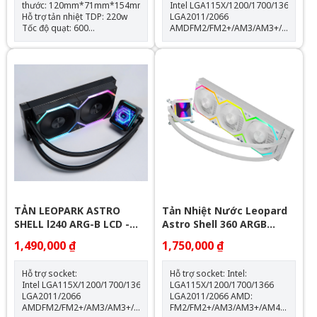
thước: 120mm*71mm*154mm
Intel LGA115X/1200/1700/1366
Hỗ trợ tản nhiệt TDP: 220w
LGA2011/2066
Tốc độ quạt: 600
AMDFM2/FM2+/AM3/AM3+/AM4/AM
-1500RPM(±10%) Hỗ trợ
Thông số kỹ thuật: Kích thước
Socket LGA 1700 & AM5
quạt: 120*120*25mm Tốc độ
Trang bị 4 ống đồng dẫn
quạt: 600-2000RPM +-10%
nhiệt Quạt tản nhiệt: 120mm
Lưu lượng gió: 64.3CFM Tuổi
thọ quạt: 40.000 giờ Độ ồn:
31.5dBA Vòng bi: Hydraulic
Tuổi thọ máy bơm: 30.000 giờ
độ ồn: 30dBA tốc độ bơm:
2400 +- 10%
TẢN LEOPARK ASTRO
Tản Nhiệt Nước Leopard
SHELL l240 ARG-B LCD -
Astro Shell 360 ARGB
BLACK
Digital LCD - White
1,490,000 ₫
1,750,000 ₫
Hỗ trợ socket:
Hỗ trợ socket: Intel:
Intel LGA115X/1200/1700/1366
LGA115X/1200/1700/1366
LGA2011/2066
LGA2011/2066 AMD:
AMDFM2/FM2+/AM3/AM3+/AM4/AM5
FM2/FM2+/AM3/AM3+/AM4/AM5