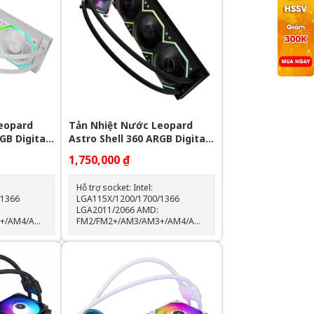
eopard
Tản Nhiệt Nước Leopard
GB Digital
Astro Shell 360 ARGB Digital
LCD - Black
1,750,000 ₫
Hỗ trợ socket: Intel:
/1366
LGA115X/1200/1700/1366
LGA2011/2066 AMD:
3+/AM4/AM5
FM2/FM2+/AM3/AM3+/AM4/AM5
Kích thước khối rad:
397*120*60.5mm Kích thước
độ
quạt: 120*120*25mm Tốc độ
0% Lưu
quạt: 600-2000RPM +-10% Lưu
lượng gió: 64.3CFM Tuổi thọ
quạt: 40.000 giờ Độ ồn: 31.5dBA
Vòng bi: Hydraulic Tuổi thọ máy
bơm: 30.000 giờ Độ ồn: 30dBA