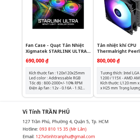
Fan Case - Quạt Tản Nhiệt
Tản nhiệt khí CPU
Xigmatek STARLINK ULTRA -
Thermalright Peer
EN40412 ARGB ( Bộ 3 Fan)
Assassin 120 SE AR
690,000 ₫
800,000 ₫
Tháp)
Kích thước fan : 120x120x25mm
Tương thích: Intel LGA
Led color : Addressable RGB
1200 / 115X - AMD AM
Tốc độ : 800-2000+/- 10% RPM
Kích thước: L120 mm
Điện áp fan : 12v - 0.16A - 1.92W
x H25 mm Trọng lượng: 120g
Điện áp led : 5v - 0.864A - 4.32W
Tốc độ định mức: 1550
AirFlow : 68.5 CFM Air Pressure :
10% (MAX) Mức ồn: 25,6 dBA
2.05mmH2O Bộ 3 fan kèm theo
Lưu lượng không khí: 
hub điều khiển và remote
(MAX) Áp suất không khí:
Vi Tính TRẦN PHÚ
1,53mm H2O (MAX) Ampe: 0.20
A Đầu nối: 4 Pin (Đầu nối quạt
127 Trần Phú, Phường 4, Quận 5, Tp. HCM
PWM) Đầu nối ARGB sync main
board: 3 PIN 5V ( sản
Hotline:
093 810 15 35 (Mr Lân)
không kèm theo hub đ
Email:
127vitinhtranphu@gmail.com
led) Loại vòng bi: V