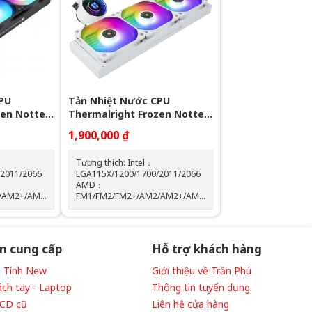
 10%
Tốc độ bơm: 2400 +- 10%
PU
Tản Nhiệt Nước CPU
zen Notte
Thermalright Frozen Notte
360 WHITE ARGB
1,900,000 ₫
Tương thích: Intel：
/2011/2066
LGA115X/1200/1700/2011/2066
AMD：
/AM2+/AM3/AM3+/AM4/AM5
FM1/FM2/FM2+/AM2/AM2+/AM3/AM3+/AM4/AM5
: W72 mm x
Kích thước máy bơm: W72 mm x
D72 mm x H54 mm Tốc độ định
300
mức của máy bơm: 5300
của
vòng/phút±10% (MAX) Độ ồn của
m cung cấp
Hỗ trợ khách hàng
máy bơm: 28 dBA Màu sắc:
WHITE
Vi Tính New
Giới thiệu về Trần Phú
ách tay - Laptop
Thông tin tuyển dụng
LCD cũ
Liên hệ cửa hàng