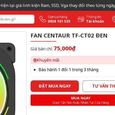
tại giá linh kiện Ram, SSD, Vga thay đổi theo từng ngày nên
Gọi mua hàng
Thông tin
0938 101 535
Tài khoản
FAN CENTAUR TF-CT02 ĐEN
75,000₫
Giá bán chỉ:
Khuyến mãi
Bảo hành 1 đổi 1 trong 3 tháng
ĐẶT MUA NGAY
TƯ VẤN T
MUA NGAY
Giao Tận Nơi Hoặc Nhận Tại Cửa Hàng