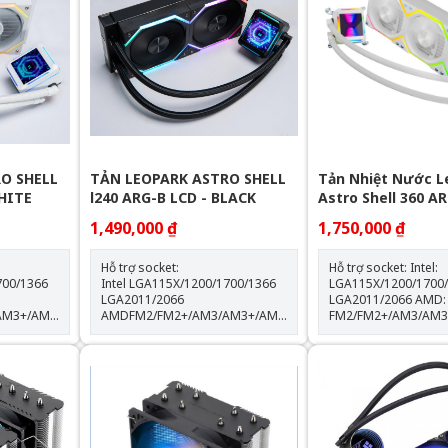
O SHELL
TẢN LEOPARK ASTRO SHELL
Tản Nhiệt Nước L
WHITE
l240 ARG-B LCD - BLACK
Astro Shell 360 AR
LCD - White
1,490,000 ₫
1,750,000 ₫
Hỗ trợ socket:
Hỗ trợ socket: Intel:
700/1366
Intel LGA115X/1200/1700/1366
LGA115X/1200/1700
LGA2011/2066
LGA2011/2066 AMD:
AM3+/AM4/AM5
AMDFM2/FM2+/AM3/AM3+/AM4/AM5
FM2/FM2+/AM3/AM
Thông số kỹ thuật: Kích thước
Kích thước khối rad:
quạt: 120*120*25mm Tốc độ
397*120*60.5mm Kích thước
% Lưu
quạt: 600-2000RPM +-10% Lưu
quạt: 120*120*25mm Tốc 
lượng gió: 64.3CFM Tuổi thọ
quạt: 600-2000RPM +-1
quạt: 40.000 giờ Độ ồn: 31.5dBA
lượng gió: 64.3CFM Tuổi thọ
Vòng bi: Hydraulic Tuổi thọ máy
quạt: 40.000 giờ Độ ồn: 31.5dBA
bơm: 30.000 giờ độ ồn: 30dBA
Vòng bi: Hydraulic Tuổi thọ máy
0%
tốc độ bơm: 2400 +- 10%
bơm: 30.000 giờ Độ ồn: 30dBA