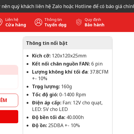
 quý khách liên hệ Zalo hoặc Hotline để có báo giá chính xác
Liên hệ
Thông tin
Quy định
Cửa hàng
Tuyển dụng
Bảo hành
Thông tin nổi bật
Kích cỡ:
120x120x25mm
Kết nối chân nguồn FAN:
6 pin
Lượng không khí tối đa
: 37.8CFM
+- 10%
Trọng lượng:
160g
Tốc độ gió:
0-1400 Rpm
HÊM
Điện áp cấp:
Fan: 12V cho quạt,
LED: 5V cho LED
Độ bền tối đa:
40.000h
Độ ồn:
25DBA +- 10%