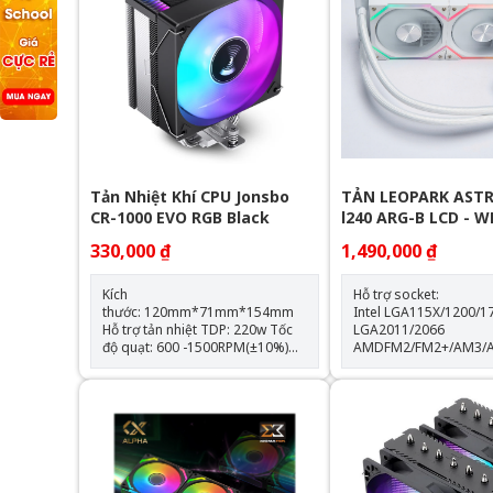
Tản Nhiệt Khí CPU Jonsbo
TẢN LEOPARK ASTR
CR-1000 EVO RGB Black
l240 ARG-B LCD - 
330,000 ₫
1,490,000 ₫
Kích
Hỗ trợ socket:
thước: 120mm*71mm*154mm
Intel LGA115X/1200/1
Hỗ trợ tản nhiệt TDP: 220w Tốc
LGA2011/2066
độ quạt: 600 -1500RPM(±10%)
AMDFM2/FM2+/AM3/
Hỗ trợ Socket LGA 1700 & AM5
Thông số kỹ thuật: Kích thước
Trang bị 4 ống đồng dẫn nhiệt
quạt: 120*120*25mm Tốc độ
Quạt tản nhiệt: 120mm
quạt: 600-2000RPM +-10
lượng gió: 64.3CFM Tuổi thọ
quạt: 40.000 giờ Độ ồn: 31.5dBA
Vòng bi: Hydraulic Tuổi thọ máy
bơm: 30.000 giờ độ ồn: 30dBA
tốc độ bơm: 2400 +- 1