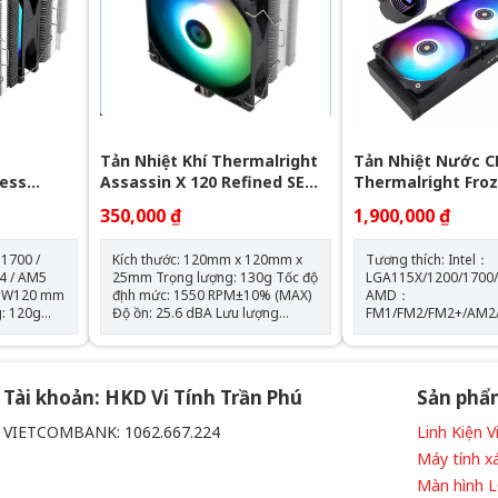
Tốc độ bơm: 2400 +-
Tản Nhiệt Khí Thermalright
Tản Nhiệt Nước C
less
Assassin X 120 Refined SE
Thermalright Fro
GB (Đen, 2
RGB V2
360 BLACK ARGB
350,000 ₫
1,900,000 ₫
 1700 /
Kích thước: 120mm x 120mm x
Tương thích: Intel：
4 / AM5
25mm Trọng lượng: 130g Tốc độ
LGA115X/1200/1700
 x W120 mm
định mức: 1550 RPM±10% (MAX)
AMD：
Độ ồn: 25.6 dBA Lưu lượng
FM1/FM2/FM2+/AM2
 RPM ±
không khí: 66,17 CFM (MAX) Áp
Kích thước máy bơm
suất không khí: 1.53mm H2O
D72 mm x H54 mm Tốc độ định
66,17 CFM
(MAX) Ampe: 0.26 A Đầu nối: 4
mức của máy bơm: 5
chân (đầu nối quạt PWM) Loại
vòng/phút±10% (MAX) Độ ồn 
Tài khoản: HKD Vi Tính Trần Phú
Sản phẩ
vòng bi: Vòng bi S-FDB
máy bơm: 28 dBA Màu sắc:
BLACK
VIETCOMBANK: 1062.667.224
Linh Kiện 
 phẩm
Máy tính x
iều khiển
Màn hình 
òng bi S-FDB