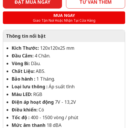
ĐẶT MUA NGAY
TƯ VẤN THÊM
MUA NGAY
Giao Tận Nơi Hoặc Nhận Tại Cửa Hàng
Thông tin nổi bật
Kích Thước:
120x120x25 mm
Đầu Cắm:
4 Chân.
Vòng Bi:
Dầu.
Chất Liệu:
ABS.
Bảo hành :
1 Tháng.
Loại lưu thông :
Áp suất tĩnh
Màu LED:
RGB
Điện áp hoạt động
7V - 13,2V
Điều khiển:
Có
Tốc độ :
400 - 1500 vòng / phút
Mức âm thanh
18 dBA