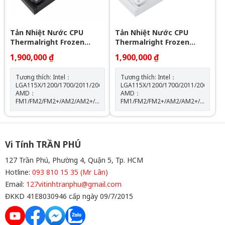
Tản Nhiệt Nước CPU
Tản Nhiệt Nước CPU
Thermalright Frozen
Thermalright Frozen
Notte 360 BLACK ARGB
Notte 360 WHITE ARGB
1,900,000 ₫
1,900,000 ₫
Tương thích: Intel：
Tương thích: Intel：
LGA115X/1200/1700/2011/2066
LGA115X/1200/1700/2011/2066
AMD：
AMD：
FM1/FM2/FM2+/AM2/AM2+/AM3/AM3+/AM4/AM5
FM1/FM2/FM2+/AM2/AM2+/AM3/AM
Kích thước máy bơm: W72
Kích thước máy bơm: W72
mm x D72 mm x H54 mm Tốc
mm x D72 mm x H54 mm Tốc
độ định mức của máy bơm:
độ định mức của máy bơm:
5300 vòng/phút±10% (MAX)
5300 vòng/phút±10% (MAX)
Độ ồn của máy bơm: 28 dBA
Độ ồn của máy bơm: 28 dBA
Vi Tính TRẦN PHÚ
Màu sắc: BLACK
Màu sắc: WHITE
127 Trần Phú, Phường 4, Quận 5, Tp. HCM
Hotline:
093 810 15 35 (Mr Lân)
Email:
127vitinhtranphu@gmail.com
ĐKKD 41E8030946 cấp ngày 09/7/2015