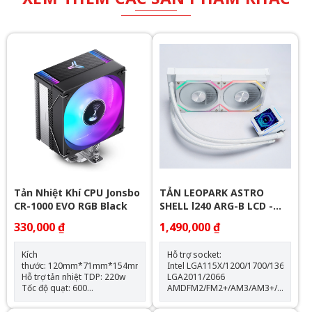
Tản Nhiệt Khí CPU Jonsbo
TẢN LEOPARK ASTRO
CR-1000 EVO RGB Black
SHELL l240 ARG-B LCD -
WHITE
330,000 ₫
1,490,000 ₫
Kích
Hỗ trợ socket:
thước: 120mm*71mm*154mm
Intel LGA115X/1200/1700/1366
Hỗ trợ tản nhiệt TDP: 220w
LGA2011/2066
Tốc độ quạt: 600
AMDFM2/FM2+/AM3/AM3+/AM4/AM
-1500RPM(±10%) Hỗ trợ
Thông số kỹ thuật: Kích thước
Socket LGA 1700 & AM5
quạt: 120*120*25mm Tốc độ