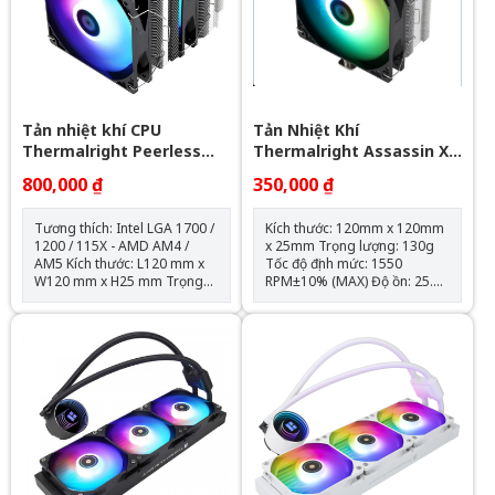
Độ ồn: 30dBA Tốc độ bơm:
2400 +- 10%
Tản nhiệt khí CPU
Tản Nhiệt Khí
Thermalright Peerless
Thermalright Assassin X
Assassin 120 SE ARGB
120 Refined SE RGB V2
800,000 ₫
350,000 ₫
(Đen, 2 Tháp)
Tương thích: Intel LGA 1700 /
Kích thước: 120mm x 120mm
1200 / 115X - AMD AM4 /
x 25mm Trọng lượng: 130g
AM5 Kích thước: L120 mm x
Tốc độ định mức: 1550
W120 mm x H25 mm Trọng
RPM±10% (MAX) Độ ồn: 25.6
lượng: 120g Tốc độ định mức:
dBA Lưu lượng không khí:
1550 RPM ± 10% (MAX) Mức
66,17 CFM (MAX) Áp suất
ồn: 25,6 dBA Lưu lượng
không khí: 1.53mm H2O
không khí: 66,17 CFM (MAX)
(MAX) Ampe: 0.26 A Đầu nối:
Áp suất không khí: 1,53mm
4 chân (đầu nối quạt PWM)
H2O (MAX) Ampe: 0.20 A Đầu
Loại vòng bi: Vòng bi S-FDB
nối: 4 Pin (Đầu nối quạt PWM)
Đầu nối ARGB sync main
board: 3 PIN 5V ( sản phẩm
không kèm theo hub điều
khiển led) Loại vòng bi: Vòng
bi S-FDB