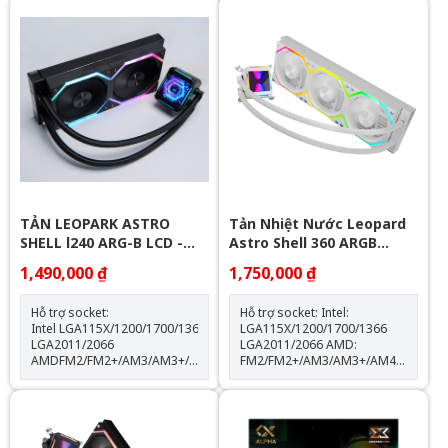
Trang bị 4 ống đồng dẫn
quạt: 600-2000RPM +-10%
nhiệt Quạt tản nhiệt: 120mm
Lưu lượng gió: 64.3CFM Tuổi
thọ quạt: 40.000 giờ Độ ồn:
31.5dBA Vòng bi: Hydraulic
Tuổi thọ máy bơm: 30.000 giờ
độ ồn: 30dBA tốc độ bơm:
2400 +- 10%
TẢN LEOPARK ASTRO
Tản Nhiệt Nước Leopard
SHELL l240 ARG-B LCD -
Astro Shell 360 ARGB
BLACK
Digital LCD - White
1,490,000 ₫
1,750,000 ₫
Hỗ trợ socket:
Hỗ trợ socket: Intel:
Intel LGA115X/1200/1700/1366
LGA115X/1200/1700/1366
LGA2011/2066
LGA2011/2066 AMD:
AMDFM2/FM2+/AM3/AM3+/AM4/AM5
FM2/FM2+/AM3/AM3+/AM4/AM5
Thông số kỹ thuật: Kích thước
Kích thước khối rad:
quạt: 120*120*25mm Tốc độ
397*120*60.5mm Kích thước
quạt: 600-2000RPM +-10%
quạt: 120*120*25mm Tốc độ
Lưu lượng gió: 64.3CFM Tuổi
quạt: 600-2000RPM +-10%
thọ quạt: 40.000 giờ Độ ồn:
Lưu lượng gió: 64.3CFM Tuổi