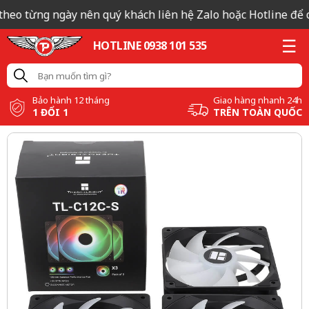
heo từng ngày nên quý khách liên hệ Zalo hoặc Hotline để có
HOTLINE 0938 101 535
Bảo hành 12 tháng
Giao hàng nhanh 24h
1 ĐỔI 1
TRÊN TOÀN QUỐC