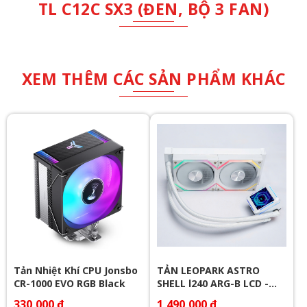
TL C12C SX3 (ĐEN, BỘ 3 FAN)
XEM THÊM CÁC SẢN PHẨM KHÁC
Tản Nhiệt Khí CPU Jonsbo
TẢN LEOPARK ASTRO
CR-1000 EVO RGB Black
SHELL l240 ARG-B LCD -
WHITE
330,000 ₫
1,490,000 ₫