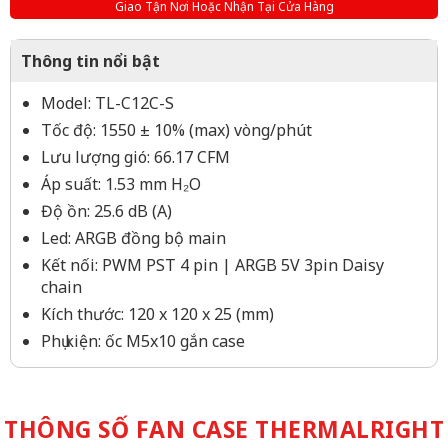
Giao Tận Nơi Hoặc Nhận Tại Cửa Hàng
Thông tin nổi bật
Model: TL-C12C-S
Tốc độ: 1550 ± 10% (max) vòng/phút
Lưu lượng gió: 66.17 CFM
Áp suất: 1.53 mm H₂O
Độ ồn: 25.6 dB (A)
Led: ARGB đồng bộ main
Kết nối: PWM PST 4 pin | ARGB 5V 3pin Daisy
chain
Kích thước: 120 x 120 x 25 (mm)
Phụ kiện: ốc M5x10 gắn case
THÔNG SỐ FAN CASE THERMALRIGHT