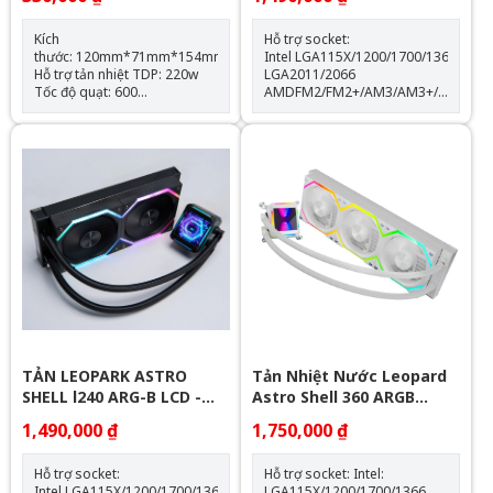
Kích
Hỗ trợ socket:
thước: 120mm*71mm*154mm
Intel LGA115X/1200/1700/1366
Hỗ trợ tản nhiệt TDP: 220w
LGA2011/2066
Tốc độ quạt: 600
AMDFM2/FM2+/AM3/AM3+/AM4/AM
-1500RPM(±10%) Hỗ trợ
Thông số kỹ thuật: Kích thước
Socket LGA 1700 & AM5
quạt: 120*120*25mm Tốc độ
Trang bị 4 ống đồng dẫn
quạt: 600-2000RPM +-10%
nhiệt Quạt tản nhiệt: 120mm
Lưu lượng gió: 64.3CFM Tuổi
thọ quạt: 40.000 giờ Độ ồn:
31.5dBA Vòng bi: Hydraulic
Tuổi thọ máy bơm: 30.000 giờ
độ ồn: 30dBA tốc độ bơm:
2400 +- 10%
TẢN LEOPARK ASTRO
Tản Nhiệt Nước Leopard
SHELL l240 ARG-B LCD -
Astro Shell 360 ARGB
BLACK
Digital LCD - White
1,490,000 ₫
1,750,000 ₫
Hỗ trợ socket:
Hỗ trợ socket: Intel:
Intel LGA115X/1200/1700/1366
LGA115X/1200/1700/1366