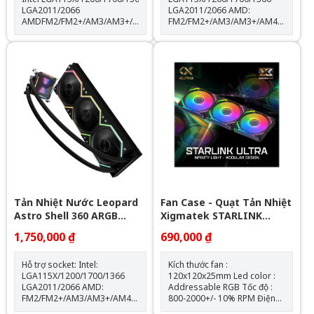
LGA2011/2066
LGA2011/2066 AMD:
AMDFM2/FM2+/AM3/AM3+/AM4/AM5
FM2/FM2+/AM3/AM3+/AM4/AM5
Thông số kỹ thuật: Kích thước
Kích thước khối rad:
quạt: 120*120*25mm Tốc độ
397*120*60.5mm Kích thước
quạt: 600-2000RPM +-10%
quạt: 120*120*25mm Tốc độ
Lưu lượng gió: 64.3CFM Tuổi
quạt: 600-2000RPM +-10%
thọ quạt: 40.000 giờ Độ ồn:
Lưu lượng gió: 64.3CFM Tuổi
31.5dBA Vòng bi: Hydraulic
thọ quạt: 40.000 giờ Độ ồn:
Tuổi thọ máy bơm: 30.000 giờ
31.5dBA Vòng bi: Hydraulic
độ ồn: 30dBA tốc độ bơm:
Tuổi thọ máy bơm: 30.000 giờ
2400 +- 10%
Độ ồn: 30dBA Tốc độ bơm:
2400 +- 10%
Tản Nhiệt Nước Leopard
Fan Case - Quạt Tản Nhiệt
Astro Shell 360 ARGB
Xigmatek STARLINK
Digital LCD - Black
ULTRA - EN40412 ARGB (
1,750,000 ₫
690,000 ₫
Bộ 3 Fan)
Hỗ trợ socket: Intel:
Kích thước fan :
LGA115X/1200/1700/1366
120x120x25mm Led color :
LGA2011/2066 AMD:
Addressable RGB Tốc độ :
FM2/FM2+/AM3/AM3+/AM4/AM5
800-2000+/- 10% RPM Điện
Kích thước khối rad:
áp fan : 12v - 0.16A - 1.92W