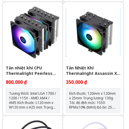
397*120*60.5mm Kích thước
Điện áp led : 5v - 0.864A -
quạt: 120*120*25mm Tốc độ
4.32W AirFlow : 68.5 CFM Air
quạt: 600-2000RPM +-10%
Pressure : 2.05mmH2O Bộ 3
Lưu lượng gió: 64.3CFM Tuổi
fan kèm theo hub điều khiển
thọ quạt: 40.000 giờ Độ ồn:
và remote
31.5dBA Vòng bi: Hydraulic
Tuổi thọ máy bơm: 30.000 giờ
Độ ồn: 30dBA Tốc độ bơm:
2400 +- 10%
Tản nhiệt khí CPU
Tản Nhiệt Khí
Thermalright Peerless
Thermalright Assassin X
Assassin 120 SE ARGB
120 Refined SE RGB V2
800,000 ₫
350,000 ₫
(Đen, 2 Tháp)
Tương thích: Intel LGA 1700 /
Kích thước: 120mm x 120mm
1200 / 115X - AMD AM4 /
x 25mm Trọng lượng: 130g
AM5 Kích thước: L120 mm x
Tốc độ định mức: 1550
W120 mm x H25 mm Trọng
RPM±10% (MAX) Độ ồn: 25.6
lượng: 120g Tốc độ định mức:
dBA Lưu lượng không khí:
1550 RPM ± 10% (MAX) Mức
66,17 CFM (MAX) Áp suất
ồn: 25,6 dBA Lưu lượng
không khí: 1.53mm H2O
không khí: 66,17 CFM (MAX)
(MAX) Ampe: 0.26 A Đầu nối: