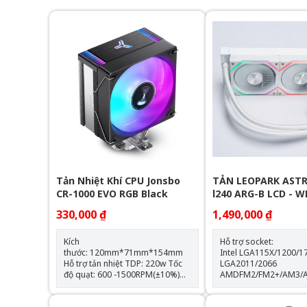
Tản Nhiệt Khí CPU Jonsbo
TẢN LEOPARK ASTR
CR-1000 EVO RGB Black
l240 ARG-B LCD - 
330,000 ₫
1,490,000 ₫
Kích
Hỗ trợ socket:
thước: 120mm*71mm*154mm
Intel LGA115X/1200/1
Hỗ trợ tản nhiệt TDP: 220w Tốc
LGA2011/2066
độ quạt: 600 -1500RPM(±10%)
AMDFM2/FM2+/AM3/
Hỗ trợ Socket LGA 1700 & AM5
Thông số kỹ thuật: Kích thước
Trang bị 4 ống đồng dẫn nhiệt
quạt: 120*120*25mm Tốc độ