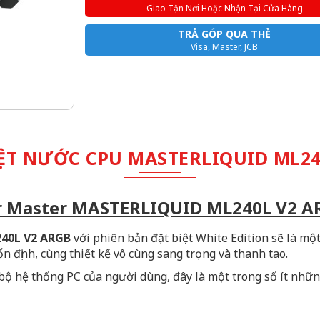
Giao Tận Nơi Hoặc Nhận Tại Cửa Hàng
TRẢ GÓP QUA THẺ
Visa, Master, JCB
ỆT NƯỚC CPU MASTERLIQUID ML24
ler Master MASTERLIQUID ML240L V2 A
40L V2 ARGB
với phiên bản đặt biệt White Edition sẽ là mộ
n định, cùng thiết kế vô cùng sang trọng và thanh tao.
ộ hệ thống PC của người dùng, đây là một trong số ít nhữn