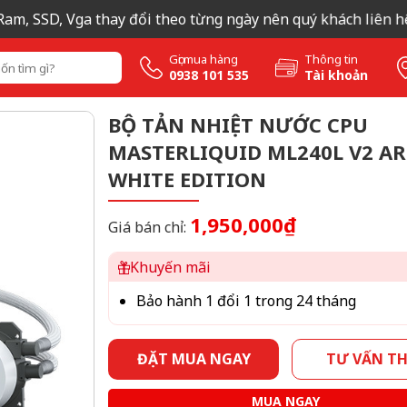
 SSD, Vga thay đổi theo từng ngày nên quý khách liên hệ Zalo
Gọi mua hàng
Thông tin
0938 101 535
Tài khoản
BỘ TẢN NHIỆT NƯỚC CPU
MASTERLIQUID ML240L V2 A
WHITE EDITION
1,950,000₫
Giá bán chỉ:
Khuyến mãi
Bảo hành 1 đổi 1 trong 24 tháng
ĐẶT MUA NGAY
TƯ VẤN T
MUA NGAY