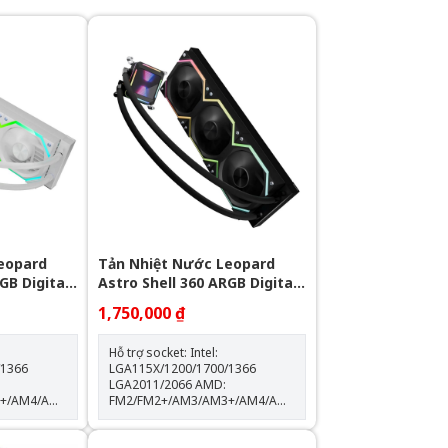
eopard
Tản Nhiệt Nước Leopard
GB Digital
Astro Shell 360 ARGB Digital
LCD - Black
1,750,000 ₫
Hỗ trợ socket: Intel:
/1366
LGA115X/1200/1700/1366
LGA2011/2066 AMD:
3+/AM4/AM5
FM2/FM2+/AM3/AM3+/AM4/AM5
Kích thước khối rad:
397*120*60.5mm Kích thước