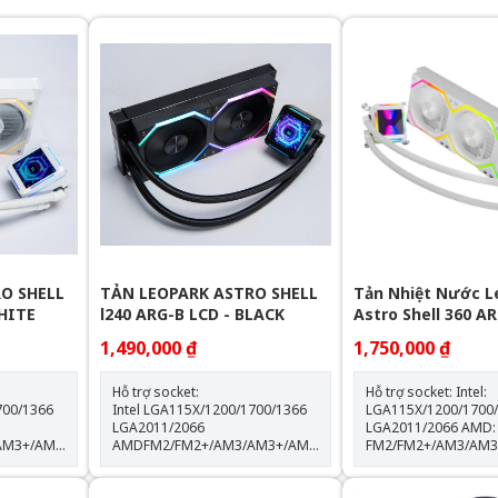
O SHELL
TẢN LEOPARK ASTRO SHELL
Tản Nhiệt Nước L
WHITE
l240 ARG-B LCD - BLACK
Astro Shell 360 AR
LCD - White
1,490,000 ₫
1,750,000 ₫
Hỗ trợ socket:
Hỗ trợ socket: Intel:
700/1366
Intel LGA115X/1200/1700/1366
LGA115X/1200/1700
LGA2011/2066
LGA2011/2066 AMD:
AM3+/AM4/AM5
AMDFM2/FM2+/AM3/AM3+/AM4/AM5
FM2/FM2+/AM3/AM
Thông số kỹ thuật: Kích thước
Kích thước khối rad:
quạt: 120*120*25mm Tốc độ
397*120*60.5mm Kích thước