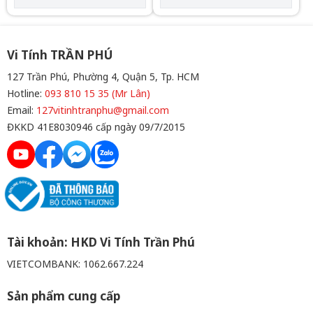
Kích thước máy bơm: W72
Kích thước máy bơm: W72
mm x D72 mm x H54 mm Tốc
mm x D72 mm x H54 mm Tốc
độ định mức của máy bơm:
độ định mức của máy bơm:
5300 vòng/phút±10% (MAX)
5300 vòng/phút±10% (MAX)
Độ ồn của máy bơm: 28 dBA
Độ ồn của máy bơm: 28 dBA
Vi Tính TRẦN PHÚ
Màu sắc: BLACK
Màu sắc: WHITE
127 Trần Phú, Phường 4, Quận 5, Tp. HCM
Hotline:
093 810 15 35 (Mr Lân)
Email:
127vitinhtranphu@gmail.com
ĐKKD 41E8030946 cấp ngày 09/7/2015
Tài khoản: HKD Vi Tính Trần Phú
VIETCOMBANK: 1062.667.224
Sản phẩm cung cấp