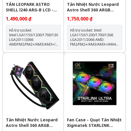
TẢN LEOPARK ASTRO
Tản Nhiệt Nước Leopard
SHELL l240 ARG-B LCD -
Astro Shell 360 ARGB
BLACK
Digital LCD - White
1,490,000 ₫
1,750,000 ₫
Hỗ trợ socket:
Hỗ trợ socket: Intel:
Intel LGA115X/1200/1700/1366
LGA115X/1200/1700/1366
LGA2011/2066
LGA2011/2066 AMD:
AMDFM2/FM2+/AM3/AM3+/AM4/AM5
FM2/FM2+/AM3/AM3+/AM4/AM5
Thông số kỹ thuật: Kích thước
Kích thước khối rad:
quạt: 120*120*25mm Tốc độ
397*120*60.5mm Kích thước
quạt: 600-2000RPM +-10%
quạt: 120*120*25mm Tốc độ
Lưu lượng gió: 64.3CFM Tuổi
quạt: 600-2000RPM +-10%
thọ quạt: 40.000 giờ Độ ồn:
Lưu lượng gió: 64.3CFM Tuổi
31.5dBA Vòng bi: Hydraulic
thọ quạt: 40.000 giờ Độ ồn:
Tuổi thọ máy bơm: 30.000 giờ
31.5dBA Vòng bi: Hydraulic
độ ồn: 30dBA tốc độ bơm:
Tuổi thọ máy bơm: 30.000 giờ
2400 +- 10%
Độ ồn: 30dBA Tốc độ bơm:
2400 +- 10%
Tản Nhiệt Nước Leopard
Fan Case - Quạt Tản Nhiệt
Astro Shell 360 ARGB
Xigmatek STARLINK
Digital LCD - Black
ULTRA - EN40412 ARGB (