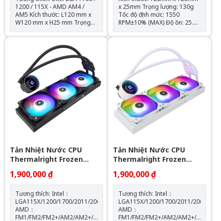
1200 / 115X - AMD AM4 /
x 25mm Trọng lượng: 130g
AM5 Kích thước: L120 mm x
Tốc độ định mức: 1550
W120 mm x H25 mm Trọng
RPM±10% (MAX) Độ ồn: 25.6
lượng: 120g Tốc độ định mức:
dBA Lưu lượng không khí:
1550 RPM ± 10% (MAX) Mức
66,17 CFM (MAX) Áp suất
ồn: 25,6 dBA Lưu lượng
không khí: 1.53mm H2O
không khí: 66,17 CFM (MAX)
(MAX) Ampe: 0.26 A Đầu nối:
Áp suất không khí: 1,53mm
4 chân (đầu nối quạt PWM)
H2O (MAX) Ampe: 0.20 A Đầu
Loại vòng bi: Vòng bi S-FDB
nối: 4 Pin (Đầu nối quạt PWM)
Đầu nối ARGB sync main
board: 3 PIN 5V ( sản phẩm
không kèm theo hub điều
khiển led) Loại vòng bi: Vòng
bi S-FDB
Tản Nhiệt Nước CPU
Tản Nhiệt Nước CPU
Thermalright Frozen
Thermalright Frozen
Notte 360 BLACK ARGB
Notte 360 WHITE ARGB
1,900,000 ₫
1,900,000 ₫
Tương thích: Intel：
Tương thích: Intel：
LGA115X/1200/1700/2011/2066
LGA115X/1200/1700/2011/2066
AMD：
AMD：
FM1/FM2/FM2+/AM2/AM2+/AM3/AM3+/AM4/AM5
FM1/FM2/FM2+/AM2/AM2+/AM3/AM