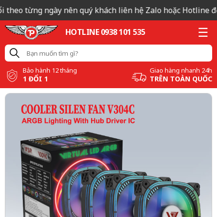
 theo từng ngày nên quý khách liên hệ Zalo hoặc Hotline để 
HOTLINE 0938 101 535
Bảo hành 12 tháng
Giao hàng nhanh 24h
1 ĐỔI 1
TRÊN TOÀN QUỐC