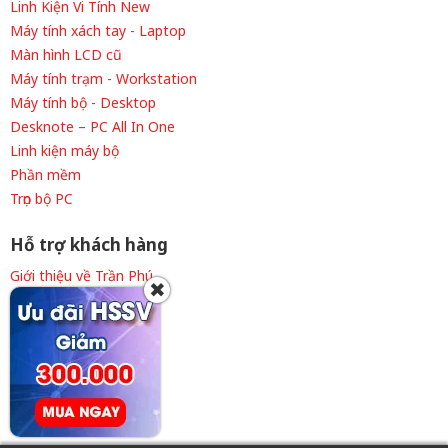
Linh Kiện Vi Tính New
Máy tính xách tay - Laptop
Màn hình LCD cũ
Máy tính trạm - Workstation
Máy tính bộ - Desktop
Desknote – PC All In One
Linh kiện máy bộ
Phần mềm
Trọn bộ PC
Hỗ trợ khách hàng
Giới thiệu về Trần Phú
✖
Thông tin tuyển dụng
Liên hệ cửa hàng
Chính sách thanh toán
Chính sách giao hàng
Chính sách bảo hành
Điều khoản sử dụng