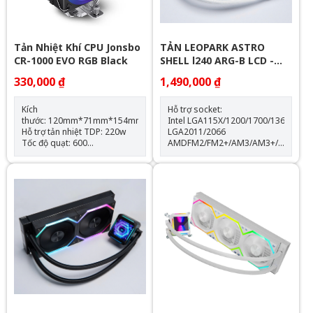
Tản Nhiệt Khí CPU Jonsbo
TẢN LEOPARK ASTRO
CR-1000 EVO RGB Black
SHELL l240 ARG-B LCD -
WHITE
330,000 ₫
1,490,000 ₫
Kích
Hỗ trợ socket:
thước: 120mm*71mm*154mm
Intel LGA115X/1200/1700/1366
Hỗ trợ tản nhiệt TDP: 220w
LGA2011/2066
Tốc độ quạt: 600
AMDFM2/FM2+/AM3/AM3+/AM4/AM
-1500RPM(±10%) Hỗ trợ
Thông số kỹ thuật: Kích thước
Socket LGA 1700 & AM5
quạt: 120*120*25mm Tốc độ
Trang bị 4 ống đồng dẫn
quạt: 600-2000RPM +-10%
nhiệt Quạt tản nhiệt: 120mm
Lưu lượng gió: 64.3CFM Tuổi
thọ quạt: 40.000 giờ Độ ồn:
31.5dBA Vòng bi: Hydraulic
Tuổi thọ máy bơm: 30.000 giờ
độ ồn: 30dBA tốc độ bơm:
2400 +- 10%