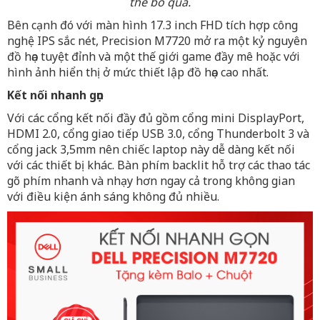
thể bỏ qua.
Bên cạnh đó với màn hình 17.3 inch FHD tích hợp công
nghệ IPS sắc nét, Precision M7720 mở ra một kỷ nguyên
đồ họa tuyệt đỉnh và một thế giới game đầy mê hoặc với
hình ảnh hiển thị ở mức thiết lập đồ họa cao nhất.
Kết nối nhanh gọn
Với các cổng kết nối đầy đủ gồm cổng mini DisplayPort,
HDMI 2.0, cổng giao tiếp USB 3.0, cổng Thunderbolt 3 và
cổng jack 3,5mm nên chiếc laptop này dễ dàng kết nối
với các thiết bị khác. Bàn phím backlit hỗ trợ các thao tác
gõ phím nhanh và nhạy hơn ngay cả trong không gian
với điều kiện ánh sáng không đủ nhiều.