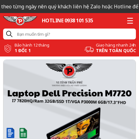
heo từng ngày nên quý khách liên hệ Zalo hoặc Hotline để có 
HOTLINE 0938 101 535
Bảo hành 12 tháng
Giao hàng nhanh 24h
1 ĐỔI 1
TRÊN TOÀN QUỐC