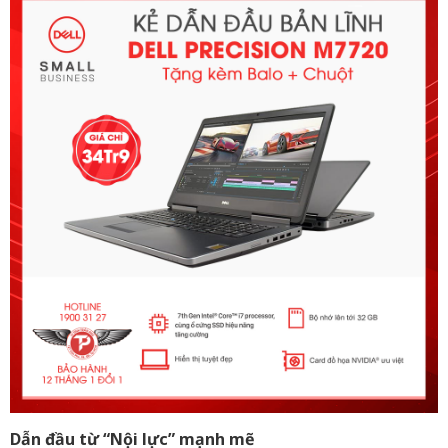
Dẫn đầu từ “Nội lực” mạnh mẽ