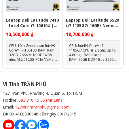
Laptop Dell Latitude 7410
Laptop Dell Latitude 5520
- Intel Core i7-10610U |
(i7 1185G7/ 16GB/ Nvme
32GB | Nvme 512GB - 14
256GB/ 15.6" FHD)
10,500,000 ₫
10,700,000 ₫
inch Full HD
CPU: 10th Generation Intel®
CPU: Intel® Core™ i7 -
Core™ i7-10610U RAM: Ram
1185G7 CPU @ 2.8Ghz Up to
32GB, 2666 MHz, DDR4 Bộ
4.8Ghz,12MB Cache
nhớ: M.2 512GB PCIe NVMe
RAM: 16GB DDR4 Bus 3200
Card: Intel® UHD Graphics
MHz Ổ cứng: 256GB PCIe®
620 Màn hình: 14.0" FHD
SSD VGA: Intel® Iris® Xe
(1920 x 1080) IPS Hệ điều
Graphics Màn hình: 15.6"
hành: Chưa Bao Gồm
FHD (1920x1080), Anti-Glare
Kết nối: 2x USB 3.2,
Vi Tính TRẦN PHÚ
2x Thunderbolt 4, 1x HDMI
2.0, 1 RJ-45 Ethernet, 1x jack
127 Trần Phú, Phường 4, Quận 5, Tp. HCM
tai nghe 3.5, 1x thẻ nhớ SD
Hotline:
093 810 15 35 (Mr Lân)
Trọng lượng: 1.59kg Bảo
Hành: Phần cứng 12 Tháng
Email:
127vitinhtranphu@gmail.com
(Pin + Sạc 06 Tháng) Tặng:
ĐKKD 41E8030946 cấp ngày 09/7/2015
Balo + Chuột Bluetooth + Lót
Chuột