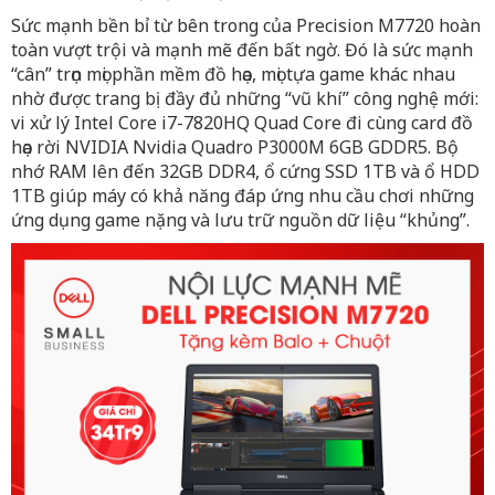
Sức mạnh bền bỉ từ bên trong của Precision M7720 hoàn
toàn vượt trội và mạnh mẽ đến bất ngờ. Đó là sức mạnh
“cân” trọn mọi phần mềm đồ họa, mọi tựa game khác nhau
nhờ được trang bị đầy đủ những “vũ khí” công nghệ mới:
vi xử lý Intel Core i7-7820HQ Quad Core đi cùng card đồ
họa rời NVIDIA Nvidia Quadro P3000M 6GB GDDR5. Bộ
nhớ RAM lên đến 32GB DDR4, ổ cứng SSD 1TB và ổ HDD
1TB giúp máy có khả năng đáp ứng nhu cầu chơi những
ứng dụng game nặng và lưu trữ nguồn dữ liệu “khủng”.