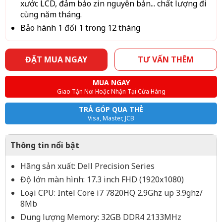
xước LCD, đảm bảo zin nguyên bản... chất lượng đi
cùng năm tháng.
Bảo hành 1 đổi 1 trong 12 tháng
ĐẶT MUA NGAY
TƯ VẤN THÊM
MUA NGAY
Giao Tận Nơi Hoặc Nhận Tại Cửa Hàng
TRẢ GÓP QUA THẺ
Visa, Master, JCB
Thông tin nổi bật
Hãng sản xuất: Dell Precision Series
Độ lớn màn hình: 17.3 inch FHD (1920x1080)
Loại CPU: Intel Core i7 7820HQ 2.9Ghz up 3.9ghz/
8Mb
Dung lượng Memory: 32GB DDR4 2133MHz