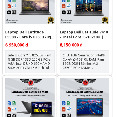
HDMI 2.0 port Pin + Sạc : Zin
theo máy Hệ điều hành: Chưa
Bao Gồm
Laptop Dell Latitude
Laptop Dell Latitude 7410
E5500 - Core i5 8365u /8gb
- Intel Core i5-10210U |
/Nvme 256Gb /VGA AMD
16GB | 14 inch Full HD
6,950,000 ₫
8,150,000 ₫
540X 2GB/ 15.6" FHD
Intel® Core™ i5 82650u Ram
CPU: 10th Generation Intel®
8 GB DDR4 SSD 256 GB PCIe
Core™ i5-10210U RAM: Ram
VGA: Intel® UHD 620 + AMD
16GB DDR4 Bộ nhớ: M.2
540X 2GB LCD: 15.6 inch Full
256GB PCIe NVMe
HD IPS Trọng lượng: 1.8kg
Card: Intel® UHD Graphics
Tặng kèm: Balo + Chuột
620 Màn hình: 14" FHD (1920
Bluetooth + Lót chuột Hệ điều
x 1080) IPS Trọng lượng:1.4kg
hành: Chưa Bao Gồm
Kết nối: 1x USB 3.1; 2x
Thunderbolt™ 3; 1x HDMI
2.0; 1x uSD 4.0, 1x Sim Slot;
1x Universal Audio Jack Tặng
kèm: Balo + Chuột Bluetooth
+ Lót chuột Bảo hành : Máy
12 tháng , Pin & Sạc 6 tháng.
Hệ điều hành: Chưa Bao Gồm