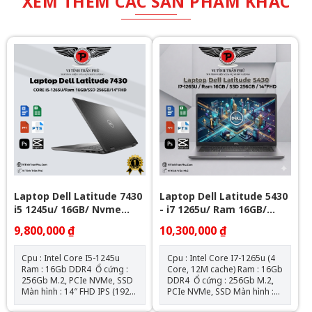
XEM THÊM CÁC SẢN PHẨM KHÁC
Laptop Dell Latitude 7430
Laptop Dell Latitude 5430
i5 1245u/ 16GB/ Nvme
- i7 1265u/ Ram 16GB/
256Gb/ 14" FHD
Nvme 256GB/ 14" FHD
9,800,000 ₫
10,300,000 ₫
Cpu : Intel Core I5-1245u
Cpu : Intel Core I7-1265u (4
Ram : 16Gb DDR4 Ổ cứng :
Core, 12M cache) Ram : 16Gb
256Gb M.2, PCIe NVMe, SSD
DDR4 Ổ cứng : 256Gb M.2,
Màn hình : 14″ FHD IPS (1920
PCIe NVMe, SSD Màn hình :
x 1080) Đồ họa : Intel® Iris®
14″ FHD IPS (1920 x 1080) Đồ