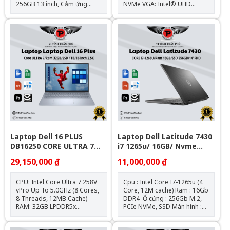
256GB 13 inch, Cảm ứng
NVMe VGA: Intel® UHD
PixelSense™ 2880 x 1920
Graphics Màn hình: 14.0 inch
(267 PPI) Card màn hình
FHD (1920 x 1080) 220 Nit
Intel® Iris® Xe Kết Nối: 2 x
Anti-Glare Pin: 4 Cell, 68Whr
USB-C® with USB 4.0/
Cân nặng: 1.48 kg Hệ điều
Thunderbolt™ 4, 1 x Surface
hành: Chưa Bao Gồm
Connect, 1 x Cổng kết nối bàn
phím Hệ điều hành Windows
11 Home Thiết kế Nhôm
nguyên khối Kích thước 11.3”
x 8.2” x 0.37” (287mm x
209mm x 9.3mm) Trọng lượng
879g Chất liệu Nhôm nguyên
khối Tình trạng : Đã qua sử
dụng, ngoại hình còn đẹp,
cam kết nguyên bản chưa
qua sửa chữa
Laptop Dell 16 PLUS
Laptop Dell Latitude 7430
DB16250 CORE ULTRA 7
i7 1265u/ 16GB/ Nvme
32GB 1TB 16" FHD+ TOUCH
256Gb/ 14" FHD
29,150,000 ₫
11,000,000 ₫
WIN11
CPU: Intel Core Ultra 7 258V
Cpu : Intel Core I7-1265u (4
vPro Up To 5.0GHz (8 Cores,
Core, 12M cache) Ram : 16Gb
8 Threads, 12MB Cache)
DDR4 Ổ cứng : 256Gb M.2,
RAM: 32GB LPDDR5x
PCIe NVMe, SSD Màn hình :
8533MHz SSD: 1TB M.2 PCIe
14″ FHD IPS (1920 x 1080) Đồ
NVMe SSD Màn Hình: 16.0-
họa : Intel® Iris® XE