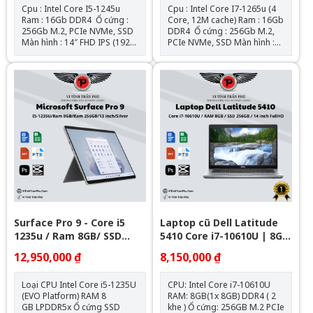
Cpu : Intel Core I5-1245u
Cpu : Intel Core I7-1265u (4
Ram : 16Gb DDR4 Ổ cứng :
Core, 12M cache) Ram : 16Gb
256Gb M.2, PCIe NVMe, SSD
DDR4 Ổ cứng : 256Gb M.2,
Màn hình : 14″ FHD IPS (1920
PCIe NVMe, SSD Màn hình :
x 1080) Đồ họa : Intel® Iris®
14″ FHD IPS (1920 x 1080) Đồ
XE Graphics Kết nối : 1 USB
họa : Intel® Iris® XE
3.2 Gen 1 port with
Graphics Kết nối : 1 USB 3.2
PowerShare l 2 Thunderbolt
Gen 1 port 1 USB 3.2 Gen 1
4 ports with DisplayPort Alt
port with PowerShare 2
Mode/USB4/Power Delivery l
Thunderbolt™ 4 ports with
1 Universal audio port l 1
DisplayPort Alt Mode/USB
HDMI 2.0 port Pin + Sạc : Zin
Type-C/USB4/Power Delivery
theo máy Hệ điều hành: Chưa
Pin + Sạc : Zin theo máy Hệ
Bao Gồm
điều hành: Ubuntu
Surface Pro 9 - Core i5
Laptop cũ Dell Latitude
1235u / Ram 8GB/ SSD
5410 Core i7-10610U | 8GB
256GB/ 13 inch Touch 2880
| 256GB | 14 inch FHD
12,950,000 ₫
8,150,000 ₫
x 1920
Loại CPU Intel Core i5-1235U
CPU: Intel Core i7-10610U
(EVO Platform) RAM 8
RAM: 8GB(1x 8GB) DDR4 ( 2
GB LPDDR5x Ổ cứng SSD
khe ) Ổ cứng: 256GB M.2 PCIe