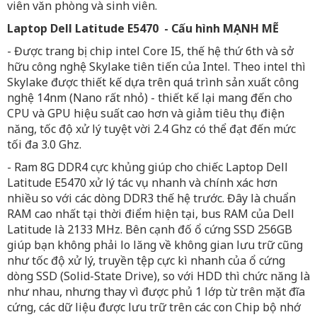
viên văn phòng và sinh viên.
Laptop Dell Latitude E5470 - Cấu hình MẠNH MẼ
- Được trang bị chip intel Core I5, thế hệ thứ 6th và sở
hữu công nghệ Skylake tiên tiến của Intel. Theo intel thì
Skylake được thiết kế dựa trên quá trình sản xuất công
nghệ 14nm (Nano rất nhỏ) - thiết kế lại mang đến cho
CPU và GPU hiệu suất cao hơn và giảm tiêu thụ điện
năng, tốc độ xử lý tuyệt vời 2.4 Ghz có thể đạt đến mức
tối đa 3.0 Ghz.
- Ram 8G DDR4 cực khủng giúp cho chiếc Laptop Dell
Latitude E5470 xử lý tác vụ nhanh và chính xác hơn
nhiều so với các dòng DDR3 thế hệ trước. Đây là chuẩn
RAM cao nhất tại thời điểm hiện tại, bus RAM của Dell
Latitude là 2133 MHz. Bên cạnh đố ổ cứng SSD 256GB
giúp bạn không phải lo lăng về không gian lưu trữ cũng
như tốc độ xử lý, truyền tệp cực kì nhanh của ổ cứng
dòng SSD (Solid-State Drive), so với HDD thì chức năng là
như nhau, nhưng thay vì được phủ 1 lớp từ trên mặt đĩa
cứng, các dữ liệu được lưu trữ trên các con Chip bộ nhớ