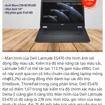
-
Màn hình của Dell Latitude E5470 cho hình ảnh sôi
động đầy màu sắc. Kiểm tra độ khả năng tái tạo màu sắc,
Latitude 5457 có thể tái tạo 113,1% gam màu sRBG. Con
số này vượt qua con số tiêu chuẩn của dòng laptop mỏng
nhẹ (83,2%) và cũng đồng thời đánh bại các đối thủ
EliteBook, ThinkPad trong cùng phân khúc. Dell E5470
đạt số điểm 1,07 trong bài kiểm tra độ chính xác màu sắc
Delta-E (càng gần 0 càng tốt). Màn hình của Dell Latitude
E5470 có độ sáng là 278 nits. Hơn nữa, góc nhìn của màn
hình rất rộng, đạt 75 độ mỗi bên trái phải mà vẫn duy trì