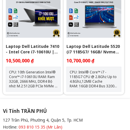
1x Universal Audio Jack Tặng
kèm: Balo + Chuột Bluetooth
+ Lót chuột Bảo hành : Máy
12 tháng , Pin & Sạc 6 tháng.
Hệ điều hành: Chưa Bao Gồm
Laptop Dell Latitude 7410
Laptop Dell Latitude 5520
- Intel Core i7-10610U |
(i7 1185G7/ 16GB/ Nvme
32GB | Nvme 512GB - 14
256GB/ 15.6" FHD)
10,500,000 ₫
10,700,000 ₫
inch Full HD
CPU: 10th Generation Intel®
CPU: Intel® Core™ i7 -
Core™ i7-10610U RAM: Ram
1185G7 CPU @ 2.8Ghz Up to
32GB, 2666 MHz, DDR4 Bộ
4.8Ghz,12MB Cache
nhớ: M.2 512GB PCIe NVMe
RAM: 16GB DDR4 Bus 3200
Card: Intel® UHD Graphics
MHz Ổ cứng: 256GB PCIe®
620 Màn hình: 14.0" FHD
SSD VGA: Intel® Iris® Xe
(1920 x 1080) IPS Hệ điều
Graphics Màn hình: 15.6"
hành: Chưa Bao Gồm
FHD (1920x1080), Anti-Glare
Kết nối: 2x USB 3.2,
Vi Tính TRẦN PHÚ
2x Thunderbolt 4, 1x HDMI
2.0, 1 RJ-45 Ethernet, 1x jack
127 Trần Phú, Phường 4, Quận 5, Tp. HCM
tai nghe 3.5, 1x thẻ nhớ SD
Hotline:
093 810 15 35 (Mr Lân)
Trọng lượng: 1.59kg Bảo