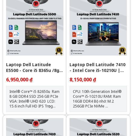
inch QHD+ (2560 x 1600
Graphics Kết nối : 1 USB 3.2
Pixels), IPS, 120Hz, 300 nits,
Gen 1 port with PowerShare l
100% sRGB, Anti glare Card
2 Thunderbolt 4 ports with
Đồ Hoạ: Intel® Arc™ Graphic
DisplayPort Alt
Bảo Hành 12 Tháng
Mode/USB4/Power Delivery l
1 Universal audio port l 1
HDMI 2.0 port Pin + Sạc : Zin
theo máy Hệ điều hành: Chưa
Bao Gồm
Laptop Dell Latitude
Laptop Dell Latitude 7410
E5500 - Core i5 8365u /8gb
- Intel Core i5-10210U |
/Nvme 256Gb / 15.6" FHD
16GB | 14 inch Full HD
6,950,000 ₫
8,150,000 ₫
Intel® Core™ i5 82650u Ram
CPU: 10th Generation Intel®
8 GB DDR4 SSD 256 GB PCIe
Core™ i5-10210U RAM: Ram
VGA: Intel® UHD 620 LCD:
16GB DDR4 Bộ nhớ: M.2
15.6 inch Full HD IPS Trọng
256GB PCIe NVMe
lượng: 1.8kg Tặng kèm: Balo
Card: Intel® UHD Graphics
+ Chuột Bluetooth + Lót chuột
620 Màn hình: 14" FHD (1920
Hệ điều hành: Chưa Bao Gồm
x 1080) IPS Trọng lượng:1.4kg
Kết nối: 1x USB 3.1; 2x
Thunderbolt™ 3; 1x HDMI
2.0; 1x uSD 4.0, 1x Sim Slot;