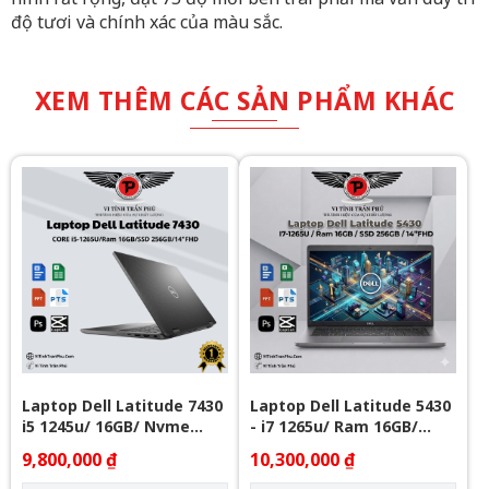
độ tươi và chính xác của màu sắc.
XEM THÊM CÁC SẢN PHẨM KHÁC
Laptop Dell Latitude 7430
Laptop Dell Latitude 5430
i5 1245u/ 16GB/ Nvme
- i7 1265u/ Ram 16GB/
256Gb/ 14" FHD
Nvme 256GB/ 14" FHD
9,800,000 ₫
10,300,000 ₫