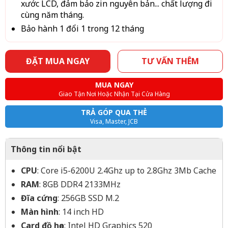
xước LCD, đảm bảo zin nguyên bản... chất lượng đi
cùng năm tháng.
Bảo hành 1 đổi 1 trong 12 tháng
ĐẶT MUA NGAY
TƯ VẤN THÊM
MUA NGAY
Giao Tận Nơi Hoặc Nhận Tại Cửa Hàng
TRẢ GÓP QUA THẺ
Visa, Master, JCB
Thông tin nổi bật
CPU
: Core i5-6200U 2.4Ghz up to 2.8Ghz 3Mb Cache
RAM
: 8GB DDR4 2133MHz
Đĩa cứng
: 256GB SSD M.2
Màn hình
: 14 inch HD
Card đồ họa
: Intel HD Graphics 520