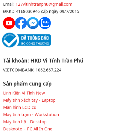
Hành: Phần cứng 12 Tháng
Email:
127vitinhtranphu@gmail.com
(Pin + Sạc 06 Tháng) Tặng:
ĐKKD 41E8030946 cấp ngày 09/7/2015
Balo + Chuột Bluetooth + Lót
Chuột
Tài khoản: HKD Vi Tính Trần Phú
VIETCOMBANK: 1062.667.224
Sản phẩm cung cấp
Linh Kiện Vi Tính New
Máy tính xách tay - Laptop
Màn hình LCD cũ
Máy tính trạm - Workstation
Máy tính bộ - Desktop
Desknote – PC All In One