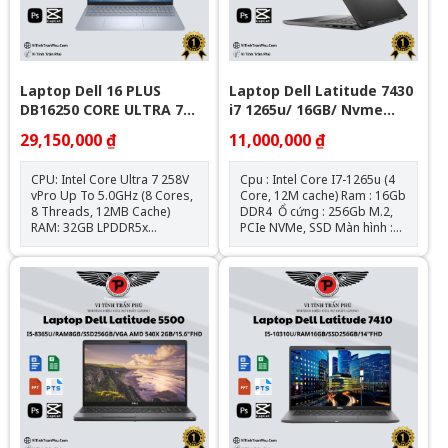
209mm x 9.3mm) Trọng lượng
879g Chất liệu Nhôm nguyên
khối Tình trạng : Đã qua sử
dụng, ngoại hình còn đẹp,
cam kết nguyên bản chưa
qua sửa chữa
Laptop Dell 16 PLUS
Laptop Dell Latitude 7430
DB16250 CORE ULTRA 7
i7 1265u/ 16GB/ Nvme
32GB 1TB 16" FHD+ TOUCH
256Gb/ 14" FHD
29,150,000 ₫
11,000,000 ₫
WIN11
CPU: Intel Core Ultra 7 258V
Cpu : Intel Core I7-1265u (4
vPro Up To 5.0GHz (8 Cores,
Core, 12M cache) Ram : 16Gb
8 Threads, 12MB Cache)
DDR4 Ổ cứng : 256Gb M.2,
RAM: 32GB LPDDR5x
PCIe NVMe, SSD Màn hình :
8533MHz SSD: 1TB M.2 PCIe
14″ FHD IPS (1920 x 1080) Đồ
NVMe SSD Màn Hình: 16.0-
họa : Intel® Iris® XE
inch QHD+ (2560 x 1600
Graphics Kết nối : 1 USB 3.2
Pixels), IPS, 120Hz, 300 nits,
Gen 1 port with PowerShare l
100% sRGB, Anti glare Card
2 Thunderbolt 4 ports with
Đồ Hoạ: Intel® Arc™ Graphic
DisplayPort Alt
Bảo Hành 12 Tháng
Mode/USB4/Power Delivery l
1 Universal audio port l 1
HDMI 2.0 port Pin + Sạc : Zin
theo máy Hệ điều hành: Chưa
Bao Gồm