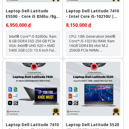
Laptop Dell Latitude
Laptop Dell Latitude 7410
E5500 - Core i5 8365u /8gb
- Intel Core i5-10210U |
/Nvme 256Gb /VGA AMD
16GB | 14 inch Full HD
6,950,000 ₫
8,150,000 ₫
540X 2GB/ 15.6" FHD
Intel® Core™ i5 82650u Ram
CPU: 10th Generation Intel®
8 GB DDR4 SSD 256 GB PCIe
Core™ i5-10210U RAM: Ram
VGA: Intel® UHD 620 + AMD
16GB DDR4 Bộ nhớ: M.2
540X 2GB LCD: 15.6 inch Full
256GB PCIe NVMe
HD IPS Trọng lượng: 1.8kg
Card: Intel® UHD Graphics
Tặng kèm: Balo + Chuột
620 Màn hình: 14" FHD (1920
Bluetooth + Lót chuột Hệ điều
x 1080) IPS Trọng lượng:1.4kg
hành: Chưa Bao Gồm
Kết nối: 1x USB 3.1; 2x
Thunderbolt™ 3; 1x HDMI
2.0; 1x uSD 4.0, 1x Sim Slot;
1x Universal Audio Jack Tặng
kèm: Balo + Chuột Bluetooth
+ Lót chuột Bảo hành : Máy
12 tháng , Pin & Sạc 6 tháng.
Hệ điều hành: Chưa Bao Gồm
Laptop Dell Latitude 7410
Laptop Dell Latitude 5520