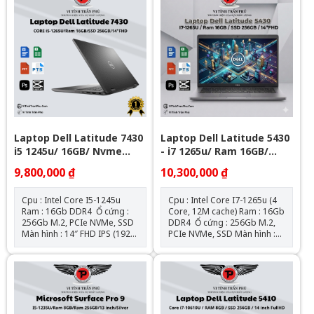
Laptop Dell Latitude 7430
Laptop Dell Latitude 5430
i5 1245u/ 16GB/ Nvme
- i7 1265u/ Ram 16GB/
256Gb/ 14" FHD
Nvme 256GB/ 14" FHD
9,800,000 ₫
10,300,000 ₫
Cpu : Intel Core I5-1245u
Cpu : Intel Core I7-1265u (4
Ram : 16Gb DDR4 Ổ cứng :
Core, 12M cache) Ram : 16Gb
256Gb M.2, PCIe NVMe, SSD
DDR4 Ổ cứng : 256Gb M.2,
Màn hình : 14″ FHD IPS (1920
PCIe NVMe, SSD Màn hình :
x 1080) Đồ họa : Intel® Iris®
14″ FHD IPS (1920 x 1080) Đồ
XE Graphics Kết nối : 1 USB
họa : Intel® Iris® XE
3.2 Gen 1 port with
Graphics Kết nối : 1 USB 3.2
PowerShare l 2 Thunderbolt
Gen 1 port 1 USB 3.2 Gen 1
4 ports with DisplayPort Alt
port with PowerShare 2
Mode/USB4/Power Delivery l
Thunderbolt™ 4 ports with
1 Universal audio port l 1
DisplayPort Alt Mode/USB