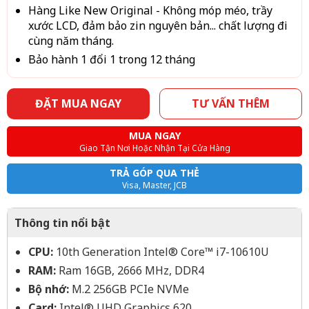
Hàng Like New Original - Không móp méo, trầy
xước LCD, đảm bảo zin nguyên bản... chất lượng đi
cùng năm tháng.
Bảo hành 1 đổi 1 trong 12 tháng
ĐẶT MUA NGAY
TƯ VẤN THÊM
MUA NGAY
Giao Tận Nơi Hoặc Nhận Tại Cửa Hàng
TRẢ GÓP QUA THẺ
Visa, Master, JCB
Thông tin nổi bật
CPU:
10th Generation Intel® Core™ i7-10610U
RAM:
Ram 16GB, 2666 MHz, DDR4
Bộ nhớ:
M.2 256GB PCIe NVMe
Card:
Intel® UHD Graphics 620