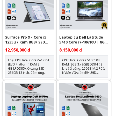
HDMI 2.0 port Pin + Sạc : Zin
Type-C/USB4/Power Delivery
theo máy Hệ điều hành: Chưa
Pin + Sạc : Zin theo máy Hệ
Bao Gồm
điều hành: Ubuntu
Surface Pro 9 - Core i5
Laptop cũ Dell Latitude
1235u / Ram 8GB/ SSD
5410 Core i7-10610U | 8GB
256GB/ 13 inch Touch 2880
| 256GB | 14 inch FHD
12,950,000 ₫
8,150,000 ₫
x 1920
Loại CPU Intel Core i5-1235U
CPU: Intel Core i7-10610U
(EVO Platform) RAM 8
RAM: 8GB(1x 8GB) DDR4 ( 2
GB LPDDR5x Ổ cứng SSD
khe ) Ổ cứng: 256GB M.2 PCIe
256GB 13 inch, Cảm ứng
NVMe VGA: Intel® UHD
PixelSense™ 2880 x 1920
Graphics Màn hình: 14.0 inch
(267 PPI) Card màn hình
FHD (1920 x 1080) 220 Nit
Intel® Iris® Xe Kết Nối: 2 x
Anti-Glare Pin: 4 Cell, 68Whr
USB-C® with USB 4.0/
Cân nặng: 1.48 kg Hệ điều
Thunderbolt™ 4, 1 x Surface
hành: Chưa Bao Gồm
Connect, 1 x Cổng kết nối bàn
phím Hệ điều hành Windows
11 Home Thiết kế Nhôm
nguyên khối Kích thước 11.3”
x 8.2” x 0.37” (287mm x