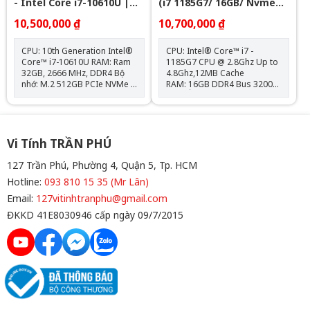
- Intel Core i7-10610U |
(i7 1185G7/ 16GB/ Nvme
32GB | Nvme 512GB - 14
256GB/ 15.6" FHD)
10,500,000 ₫
10,700,000 ₫
inch Full HD
CPU: 10th Generation Intel®
CPU: Intel® Core™ i7 -
Core™ i7-10610U RAM: Ram
1185G7 CPU @ 2.8Ghz Up to
32GB, 2666 MHz, DDR4 Bộ
4.8Ghz,12MB Cache
nhớ: M.2 512GB PCIe NVMe
RAM: 16GB DDR4 Bus 3200
Card: Intel® UHD Graphics
MHz Ổ cứng: 256GB PCIe®
620 Màn hình: 14.0" FHD
SSD VGA: Intel® Iris® Xe
(1920 x 1080) IPS Hệ điều
Graphics Màn hình: 15.6"
hành: Chưa Bao Gồm
FHD (1920x1080), Anti-Glare
Kết nối: 2x USB 3.2,
Vi Tính TRẦN PHÚ
2x Thunderbolt 4, 1x HDMI
2.0, 1 RJ-45 Ethernet, 1x jack
127 Trần Phú, Phường 4, Quận 5, Tp. HCM
tai nghe 3.5, 1x thẻ nhớ SD
Hotline:
093 810 15 35 (Mr Lân)
Trọng lượng: 1.59kg Bảo
Hành: Phần cứng 12 Tháng
Email:
127vitinhtranphu@gmail.com
(Pin + Sạc 06 Tháng) Tặng:
ĐKKD 41E8030946 cấp ngày 09/7/2015
Balo + Chuột Bluetooth + Lót
Chuột