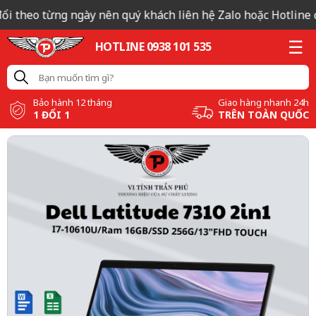
i theo từng ngày nên quý khách liên hệ Zalo hoặc Hotline để
HOTLINE 0938 101 535
Bảo hành 12 tháng
Giao hàng nhanh 24h
1 ĐỔI 1
TRÊN TOÀN QUỐC